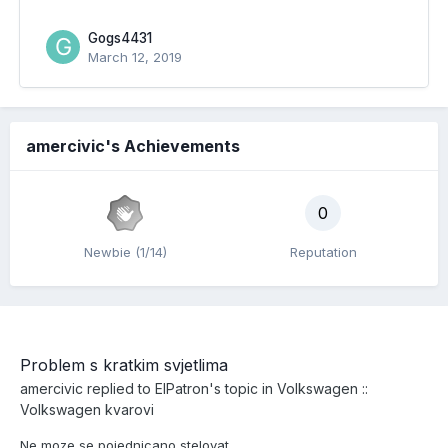
Gogs4431
March 12, 2019
amercivic's Achievements
0
Newbie (1/14)
Reputation
Problem s kratkim svjetlima
amercivic
replied to
ElPatron
's topic in
Volkswagen ::
Volkswagen kvarovi
Ne moze se pojednicano stelovat.