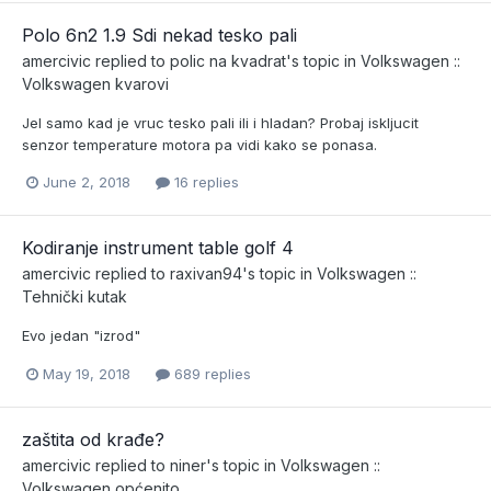
Polo 6n2 1.9 Sdi nekad tesko pali
amercivic
replied to
polic na kvadrat
's topic in
Volkswagen ::
Volkswagen kvarovi
Jel samo kad je vruc tesko pali ili i hladan? Probaj iskljucit
senzor temperature motora pa vidi kako se ponasa.
June 2, 2018
16 replies
Kodiranje instrument table golf 4
amercivic
replied to
raxivan94
's topic in
Volkswagen ::
Tehnički kutak
Evo jedan "izrod"
May 19, 2018
689 replies
zaštita od krađe?
amercivic
replied to
niner
's topic in
Volkswagen ::
Volkswagen općenito