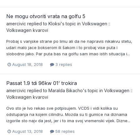
Ne mogu otvoriti vrata na golfu 5
amercivic
replied to
Kloksi
's topic in
Volkswagen ::
Volkswagen kvarovi
Probaj s vanjske strane po limu ali da ne napravis nikakvu stetu,
udari malo jace bokserom ili šakom i to probaj vise puta i
slobodno jako. Par puta bas na golfu sam imao istih situacija i...
August 18, 2018
3 replies
Passat 1.9 tdi 96kw 01’ trokira
amercivic
replied to
Maralda Bikacho
's topic in
Volkswagen ::
Volkswagen kvarovi
Ovo sto je Ivo rekao sve potpisujem. VCDS i vidi kolika su
odstupanja na kojem cilindru. Mozda su ti gumice na diznama
izgorile sto najv da jest, jer i to ima svoj vremenski vijek. Dizne...
August 13, 2018
58 replies