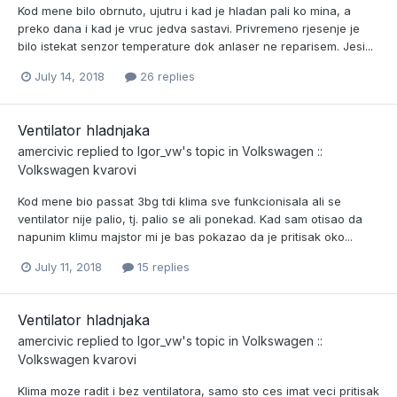
Kod mene bilo obrnuto, ujutru i kad je hladan pali ko mina, a
preko dana i kad je vruc jedva sastavi. Privremeno rjesenje je
bilo istekat senzor temperature dok anlaser ne reparisem. Jesi...
July 14, 2018
26 replies
Ventilator hladnjaka
amercivic
replied to
Igor_vw
's topic in
Volkswagen ::
Volkswagen kvarovi
Kod mene bio passat 3bg tdi klima sve funkcionisala ali se
ventilator nije palio, tj. palio se ali ponekad. Kad sam otisao da
napunim klimu majstor mi je bas pokazao da je pritisak oko...
July 11, 2018
15 replies
Ventilator hladnjaka
amercivic
replied to
Igor_vw
's topic in
Volkswagen ::
Volkswagen kvarovi
Klima moze radit i bez ventilatora, samo sto ces imat veci pritisak