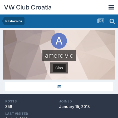
VW Club Croatia
Naslovnica
amercivic
Član
POSTS
JOINED
356
January 15, 2013
LAST VISITED