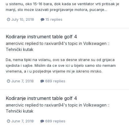
u sistemu, oko 15-16 bara, dok kada se ventilator vrti pritisak je
manji, sto moze izazvati pregrijavanje motora, pucanje...
July 10, 2018
15 replies
Kodiranje instrument table golf 4
amercivic
replied to
raxivan94
's topic in
Volkswagen ::
Tehnički kutak
Da, nema tipki na volanu, ovo sa desne strane su od grijaca
sjedista i sajbe. Mislim da ce sve ici u bijelo samo sto nemam
vremena, a i u posljednje vrijeme mi je iskreno mrsko.
June 7, 2018
689 replies
Kodiranje instrument table golf 4
amercivic
replied to
raxivan94
's topic in
Volkswagen ::
Tehnički kutak
June 7, 2018
689 replies