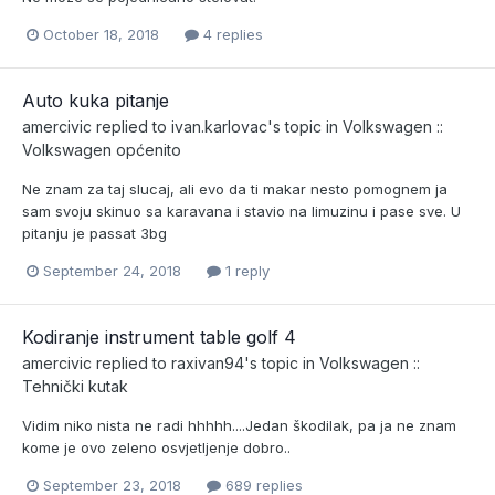
October 18, 2018
4 replies
Auto kuka pitanje
amercivic
replied to
ivan.karlovac
's topic in
Volkswagen ::
Volkswagen općenito
Ne znam za taj slucaj, ali evo da ti makar nesto pomognem ja
sam svoju skinuo sa karavana i stavio na limuzinu i pase sve. U
pitanju je passat 3bg
September 24, 2018
1 reply
Kodiranje instrument table golf 4
amercivic
replied to
raxivan94
's topic in
Volkswagen ::
Tehnički kutak
Vidim niko nista ne radi hhhhh....Jedan škodilak, pa ja ne znam
kome je ovo zeleno osvjetljenje dobro..
September 23, 2018
689 replies