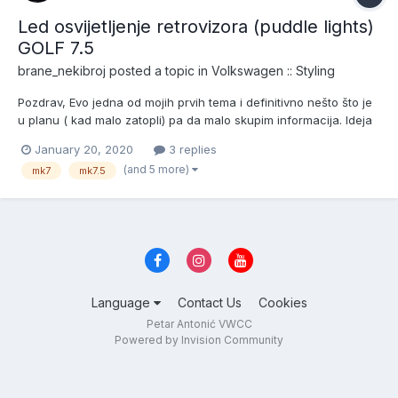
Led osvijetljenje retrovizora (puddle lights)
GOLF 7.5
brane_nekibroj
posted a topic in
Volkswagen :: Styling
Pozdrav, Evo jedna od mojih prvih tema i definitivno nešto što je
u planu ( kad malo zatopli) pa da malo skupim informacija. Ideja
je instalirat svijetla u retrovizore na golf 7.5. Jedini problem je što
January 20, 2020
3 replies
za razliku od golfa 6 malo teže nalazim informacije, primarno koji
(and 5 more)
mk7
mk7.5
konektor, pin i koja...
Language
Contact Us
Cookies
Petar Antonić VWCC
Powered by Invision Community