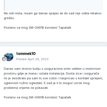
Ne vidi nista, nisam ga danas spajao ali do sad nije vidila nikakvu
grešku
Poslano sa mog SM-G991B koristeći Tapatalk
tommek10
Posted
April 29, 2023
Danas sam otvorio kutiju s osiguracima onim velikim u motornom
prostoru gdje je masa i ostala instalacija. Dosta zica i osigurača
mi je oksidiralo pa sam to sve cistio i naspricao s kontakt sprejem,
uglavnom ružno izgledalo. E sad je li to moguć uzrok mog
problema vrijeme će pokazati.
Poslano sa mog SM-G991B koristeći Tapatalk