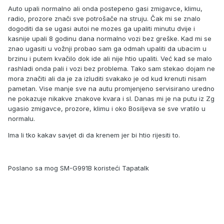
Auto upali normalno ali onda postepeno gasi zmigavce, klimu,
radio, prozore znači sve potrošače na struju. Čak mi se znalo
dogoditi da se ugasi autoi ne mozes ga upaliti minutu dvije i
kasnije upali 8 godinu dana normalno vozi bez greške. Kad mi se
znao ugasiti u vožnji probao sam ga odmah upaliti da ubacim u
brzinu i putem kvačilo dok ide ali nije htio upaliti. Već kad se malo
rashladi onda pali i vozi bez problema. Tako sam stekao dojam ne
mora značiti ali da je za izluditi svakako je od kud krenuti nisam
pametan. Vise manje sve na autu promjenjeno servisirano uredno
ne pokazuje nikakve znakove kvara i sl. Danas mi je na putu iz Zg
ugasio zmigavce, prozore, klimu i oko Bosiljeva se sve vratilo u
normalu.
Ima li tko kakav savjet di da krenem jer bi htio rijesiti to.
Poslano sa mog SM-G991B koristeći Tapatalk