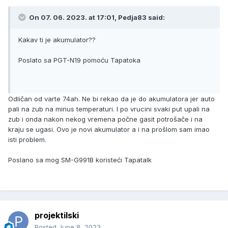
On 07. 06. 2023. at 17:01,
Pedja83
said:
Kakav ti je akumulator??
Poslato sa PGT-N19 pomoću Tapatoka
Odličan od varte 74ah. Ne bi rekao da je do akumulatora jer auto
pali na zub na minus temperaturi. I po vrucini svaki put upali na
zub i onda nakon nekog vremena počne gasit potrošače i na
kraju se ugasi. Ovo je novi akumulator a i na prošlom sam imao
isti problem.
Poslano sa mog SM-G991B koristeći Tapatalk
projektilski
Posted
June 8, 2023