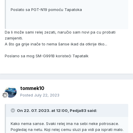
Poslato sa PGT-N19 pomoću Tapatoka
Da li može sami relej zezati, naručio sam novi pa cu probati
zamijeniti.
A što ga grije inače to nema šanse ikad da otkrije itko...
Poslano sa mog SM-G991B koristeći Tapatalk
tommek10
Posted
July 22, 2023
On 22. 07. 2023. at 12:00,
Pedja83
said:
Kako nema sanse. Svaki relej ima na sebi neke potrosace.
Pogledaj na netu. Koji relej cemu sluzi pa vidi pa isprati malo.