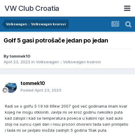
VW Club Croatia
Volkswagen :: Volkswagen kvarovi
Golf 5 gasi potrošače jedan po jedan
By
tommek10
April 23, 2023
in
Volkswagen :: Volkswagen kvarovi
tommek10
Posted
April 23, 2023
Radi se o golfu 5 1.9 tdi 66kw 2007 god već godinama imam kvar
kojeg ne mogu otkloniti. Javlja mi se kroz godinu nekoliko puta
kad zatopli i kad se temperatura poveca u kabini npr. kad auto
stoji na suncu cijeli dan i nisu prozori otvoreni tada sam primijetio
i tada mi se javljalo možda zadnjih 5 godina 15ak puta.