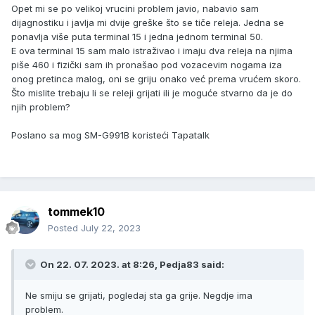
Opet mi se po velikoj vrucini problem javio, nabavio sam
dijagnostiku i javlja mi dvije greške što se tiče releja. Jedna se
ponavlja više puta terminal 15 i jedna jednom terminal 50.
E ova terminal 15 sam malo istraživao i imaju dva releja na njima
piše 460 i fizički sam ih pronašao pod vozacevim nogama iza
onog pretinca malog, oni se griju onako već prema vrućem skoro.
Što mislite trebaju li se releji grijati ili je moguće stvarno da je do
njih problem?
Poslano sa mog SM-G991B koristeći Tapatalk
tommek10
Posted
July 22, 2023
On 22. 07. 2023. at 8:26,
Pedja83
said:
Ne smiju se grijati, pogledaj sta ga grije. Negdje ima
problem.