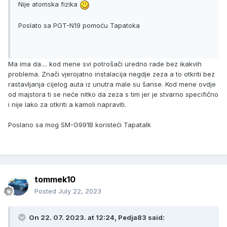
Nije atomska fizika
Poslato sa PGT-N19 pomoću Tapatoka
Ma ima da.... kod mene svi potrošači uredno rade bez ikakvih
problema. Znači vjerojatno instalacija negdje zeza a to otkriti bez
rastavljanja cijelog auta iz unutra male su šanse. Kod mene ovdje
od majstora ti se neće nitko da zeza s tim jer je stvarno specifično
i nije lako za otkriti a kamoli napraviti.
Poslano sa mog SM-G991B koristeći Tapatalk
tommek10
Posted
July 22, 2023
On 22. 07. 2023. at 12:24,
Pedja83
said: