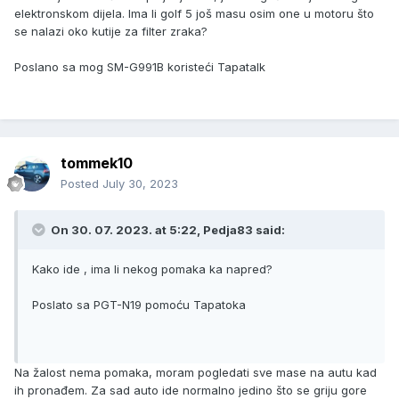
elektronskom dijela. Ima li golf 5 još masu osim one u motoru što
se nalazi oko kutije za filter zraka?
Poslano sa mog SM-G991B koristeći Tapatalk
tommek10
Posted
July 30, 2023
On 30. 07. 2023. at 5:22,
Pedja83
said:
Kako ide , ima li nekog pomaka ka napred?
Poslato sa PGT-N19 pomoću Tapatoka
Na žalost nema pomaka, moram pogledati sve mase na autu kad
ih pronađem. Za sad auto ide normalno jedino što se griju gore