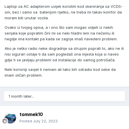
Laptop sa AC adapterom uvijek koristim kod skeniranja sa VCDS-
om, bez i samo sa baterijom rijetko, ne treba mi takav komfor da
moram biti unutar vozila.
Ovako iz tvojeg opisa, a i ono što sam mogao vidjeti iz nekih
serijala koje popratim čini mi se neki hladni lem na nečemu ili
negdje ima kontakt pa kada se zagrije imaš navedeni problem.
Ako je netko radio neke dogradnje sa strujom poprati to, ako ne ili
nisi siguran ostaje ti da sam pogledaš ona mjesta koja si naveo
gdje ti se javljaju problemi od instalacije do samog potrošača.
Neki korisniji savjet ti nemam ali tako bih odradio kod sebe da
imam sličan problem.
1 month later...
tommek10
Posted
July 22, 2023