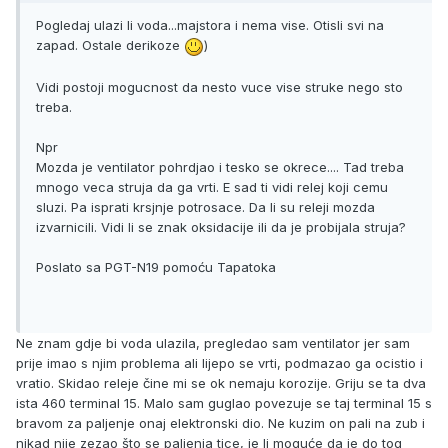
Pogledaj ulazi li voda...majstora i nema vise. Otisli svi na
zapad. Ostale derikoze
)
Vidi postoji mogucnost da nesto vuce vise struke nego sto
treba.
Npr
Mozda je ventilator pohrdjao i tesko se okrece.... Tad treba
mnogo veca struja da ga vrti. E sad ti vidi relej koji cemu
sluzi. Pa isprati krsjnje potrosace. Da li su releji mozda
izvarnicili. Vidi li se znak oksidacije ili da je probijala struja?
Poslato sa PGT-N19 pomoću Tapatoka
Ne znam gdje bi voda ulazila, pregledao sam ventilator jer sam
prije imao s njim problema ali lijepo se vrti, podmazao ga ocistio i
vratio. Skidao releje čine mi se ok nemaju korozije. Griju se ta dva
ista 460 terminal 15. Malo sam guglao povezuje se taj terminal 15 s
bravom za paljenje onaj elektronski dio. Ne kuzim on pali na zub i
nikad nije zezao što se paljenja tice, je li moguće da je do tog