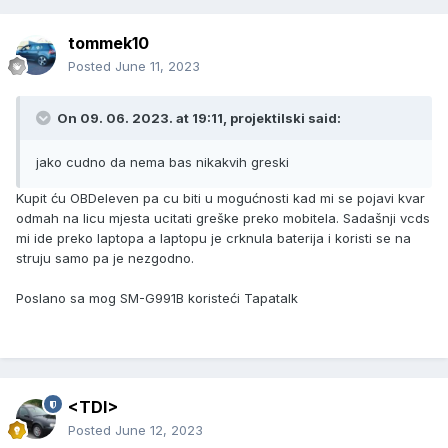
tommek10
Posted
June 11, 2023
On 09. 06. 2023. at 19:11,
projektilski
said:
jako cudno da nema bas nikakvih greski
Kupit ću OBDeleven pa cu biti u mogućnosti kad mi se pojavi kvar
odmah na licu mjesta ucitati greške preko mobitela. Sadašnji vcds
mi ide preko laptopa a laptopu je crknula baterija i koristi se na
struju samo pa je nezgodno.
Poslano sa mog SM-G991B koristeći Tapatalk
<TDI>
Posted
June 12, 2023