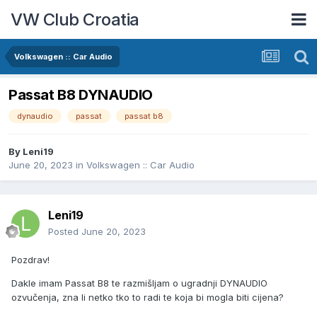
VW Club Croatia
Volkswagen :: Car Audio
Passat B8 DYNAUDIO
dynaudio
passat
passat b8
By
Leni19
June 20, 2023
in
Volkswagen :: Car Audio
Leni19
Posted
June 20, 2023
Pozdrav!
Dakle imam Passat B8 te razmišljam o ugradnji DYNAUDIO
ozvučenja, zna li netko tko to radi te koja bi mogla biti cijena?