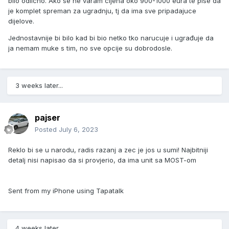
bilo odlicno. Ako se ne varam cijena oko 900-1000 eura te pise da
je komplet spreman za ugradnju, tj da ima sve pripadajuce
dijelove.
Jednostavnije bi bilo kad bi bio netko tko narucuje i ugrađuje da
ja nemam muke s tim, no sve opcije su dobrodosle.
3 weeks later...
pajser
Posted
July 6, 2023
Reklo bi se u narodu, radis razanj a zec je jos u sumi! Najbitniji
detalj nisi napisao da si provjerio, da ima unit sa MOST-om
Sent from my iPhone using Tapatalk
4 weeks later...