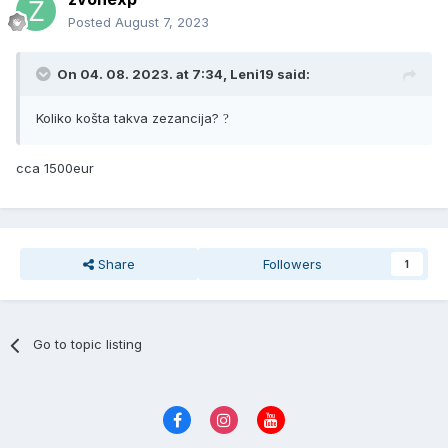
Posted
August 7, 2023
On 04. 08. 2023. at 7:34,
Leni19
said:
Koliko košta takva zezancija?
?
cca 1500eur
Share
Followers
1
Go to topic listing