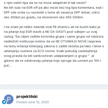
s njim nekih tipa da se ne moze adaptirati ili tak nesto?
Ne bih isao na EGR off pa ako moze bez tog tipa komentara, kad i
DPF ode onda cu razmisliti o tome ali zasad je DPF dobar, izdrzi
oko 350km po gradu, na otvorenom oko 450-500km.
I ne znam jel netko odavde vodi FB stranicu ali ne kuzim kako je
na pitanje koji EGR staviti a NE GA GASITI post odbijen uz ovaj
razlog "
Sa ciljem zaštite korisnika grupe i same grupe od nadzora
nadležnih institucija molimo da se NE OTVARAJU NOVE rasprave
na temu kršenja bilokojeg zakona o zaštiti okoliša pa tako i teme o
uklanjanju sustava za ECO norme. Svaki pokušaj zaobilaženja
ovog pravila će biti sankcioniran udaljavanjem iz grupe
" al
glavno da se odobravaju pitanja koje opruge da uzmem po 100-i
put...
projektilski
Posted
June 10, 2025