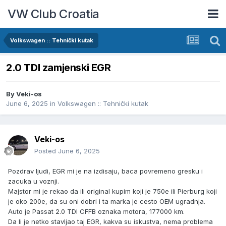
VW Club Croatia
Volkswagen :: Tehnički kutak
2.0 TDI zamjenski EGR
By
Veki-os
June 6, 2025
in
Volkswagen :: Tehnički kutak
Veki-os
Posted
June 6, 2025
Pozdrav ljudi, EGR mi je na izdisaju, baca povremeno gresku i
zacuka u voznji.
Majstor mi je rekao da ili original kupim koji je 750e ili Pierburg koji
je oko 200e, da su oni dobri i ta marka je cesto OEM ugradnja.
Auto je Passat 2.0 TDI CFFB oznaka motora, 177000 km.
Da
li je netko stavljao taj EGR, kakva su iskustva, nema problema