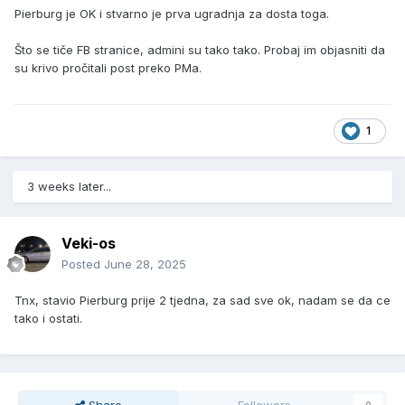
Pierburg je OK i stvarno je prva ugradnja za dosta toga.
Što se tiče FB stranice, admini su tako tako. Probaj im objasniti da
su krivo pročitali post preko PMa.
1
3 weeks later...
Veki-os
Posted
June 28, 2025
Tnx, stavio Pierburg prije 2 tjedna, za sad sve ok, nadam se da ce
tako i ostati.