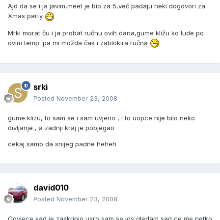
Ajd da se i ja javim,meet je bio za 5,več padaju neki dogovori za
Xmas party
Mrki morat ču i ja probat ručnu ovih dana,gume kližu ko lude po
ovim temp. pa mi možda čak i zablokira ručna
srki
Posted
November 23, 2008
gume klizu, to sam se i sam uvjerio , i to uopce nije bilo neko
divljanje , a zadnji kraj je pobjegao
cekaj samo da snijeg padne heheh
david010
Posted
November 23, 2008
Covjece kad je zaskripio usro sam se jos gledam sad ce me netko