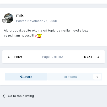
mrki
Posted
November 25, 2008
Alo drugovi,bacite oko na off topic da nefilam ovdje bez
veze,imam novosti!!!
PREV
Page 10 of 182
NEXT
Share
Followers
0
Go to topic listing