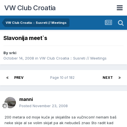
VW Club Croatia
VW Club Croatia :: Susreti // Meetings
Slavonija meet`s
By
srki
October 14, 2008
in
VW Club Croatia :: Susreti // Meetings
PREV
Page 10 of 182
NEXT
manni
Posted
November 23, 2008
200 metara od moje kuće je skijalište sa vučnicom! nemam baš
neke skije al se volim skijat pa ak nebudeš znao što radit kad