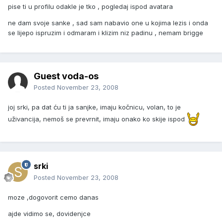
pise ti u profilu odakle je tko , pogledaj ispod avatara
ne dam svoje sanke , sad sam nabavio one u kojima lezis i onda
se lijepo ispruzim i odmaram i klizim niz padinu , nemam brigge
Guest voda-os
Posted
November 23, 2008
joj srki, pa dat ću ti ja sanjke, imaju kočnicu, volan, to je
uživancija, nemoš se prevrnit, imaju onako ko skije ispod
srki
Posted
November 23, 2008
moze ,dogovorit cemo danas
ajde vidimo se, dovidenjce