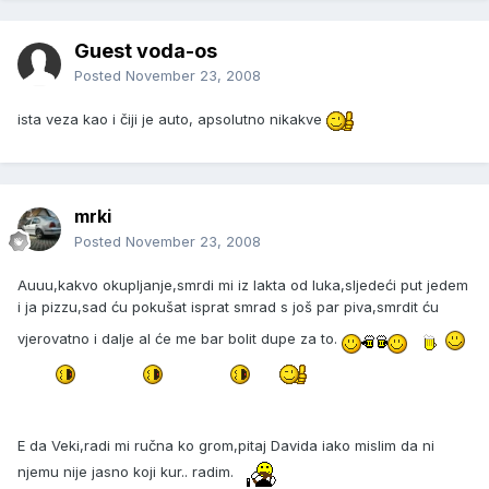
Guest voda-os
Posted
November 23, 2008
ista veza kao i čiji je auto, apsolutno nikakve
mrki
Posted
November 23, 2008
Auuu,kakvo okupljanje,smrdi mi iz lakta od luka,sljedeći put jedem
i ja pizzu,sad ću pokušat isprat smrad s još par piva,smrdit ću
vjerovatno i dalje al će me bar bolit dupe za to.
E da Veki,radi mi ručna ko grom,pitaj Davida iako mislim da ni
njemu nije jasno koji kur.. radim.