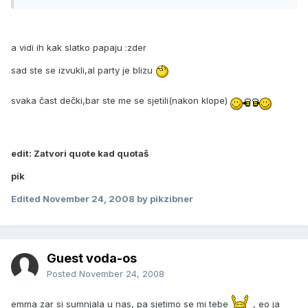
a vidi ih kak slatko papaju :zder
sad ste se izvukli,al party je blizu
svaka čast dečki,bar ste me se sjetili(nakon klope)
edit: Zatvori quote kad quotaš
pik
Edited
November 24, 2008
by pikzibner
Guest voda-os
Posted
November 24, 2008
emma zar si sumnjala u nas, pa sjetimo se mi tebe
, eo ja