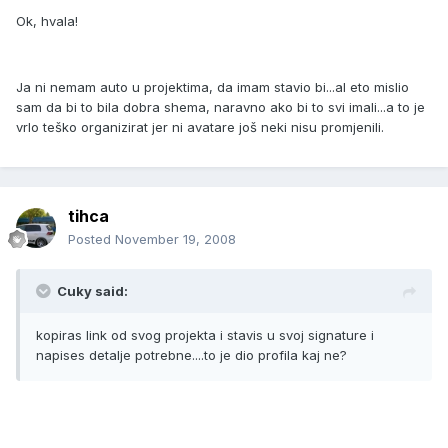
Ok, hvala!
Ja ni nemam auto u projektima, da imam stavio bi...al eto mislio
sam da bi to bila dobra shema, naravno ako bi to svi imali...a to je
vrlo teško organizirat jer ni avatare još neki nisu promjenili.
tihca
Posted
November 19, 2008
Cuky said:
kopiras link od svog projekta i stavis u svoj signature i
napises detalje potrebne....to je dio profila kaj ne?