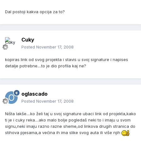
Dal postoji kakva opcija za to?
Cuky
Posted
November 17, 2008
kopiras link od svog projekta i stavis u svoj signature i napises
detalje potrebne....to je dio profila kaj ne?
oglascado
Posted
November 17, 2008
Ništa lakše....ko želi taj u svoj signature ubaci link od projekta,kako
ti je i cuky reka....ako malo bolje pogledaš neki to i imaju u svom
signu,neki imaju razno razne sheme,od linkova drugih stranica do
stihova pjesama,a većina ih ima slike svog auta ili više njih