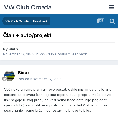
VW Club Croatia
VW Club Croatia :: Feedback
Član + auto/projekt
By
Sioux
November 17, 2008
in
VW Club Croatia :: Feedback
Sioux
Posted
November 17, 2008
Već neko vrijeme planiram ovo postat, dakle mislim da bi bilo vrlo
korisno da si svaki član koji ima topic u auti i projekti može staviti
link negdje u svoj profil, pa kad netko hoće detaljnije pogledat
njegov tutać samo klikne u profil i tamo stoji link? Izbjeglo bi se
searchanje i puno brže i jednostavnije bi sve to bilo...