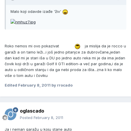
Malo koji odavde izađe 'živ'
Roko nemos mi ovo pokazivat
ja mislija da je rocco u
garaži a on tamo leži...i još jedno pitanjce za dubrovčane,jedan
dan kad mi je stari iša u DU po jedno auto reka mi je da ima jedan
čovik koji drži u garaži Golf II GTI edition-a već par godina,i da je
auto u odličnom stanju i da ga nebi proda za išta...zna li ko malo
više o tom autu i čoviku
Edited
February 8, 2011
by rrocado
oglascado
Posted
February 8, 2011
Ja i neman garažu u koju stane auto