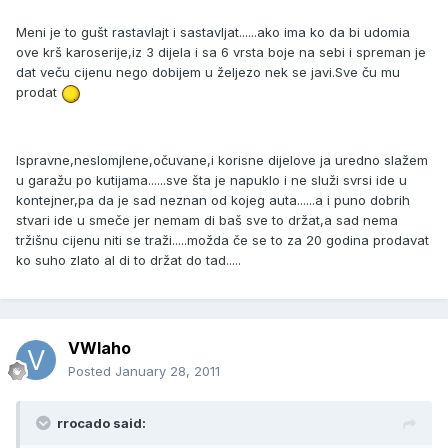
Meni je to gušt rastavlajt i sastavljat......ako ima ko da bi udomia
ove krš karoserije,iz 3 dijela i sa 6 vrsta boje na sebi i spreman je
dat veču cijenu nego dobijem u željezo nek se javi.Sve ču mu
prodat
Ispravne,neslomjlene,očuvane,i korisne dijelove ja uredno slažem
u garažu po kutijama......sve šta je napuklo i ne služi svrsi ide u
kontejner,pa da je sad neznan od kojeg auta......a i puno dobrih
stvari ide u smeče jer nemam di baš sve to držat,a sad nema
tržišnu cijenu niti se traži.....možda če se to za 20 godina prodavat
ko suho zlato al di to držat do tad.....
VWlaho
Posted
January 28, 2011
rrocado said: