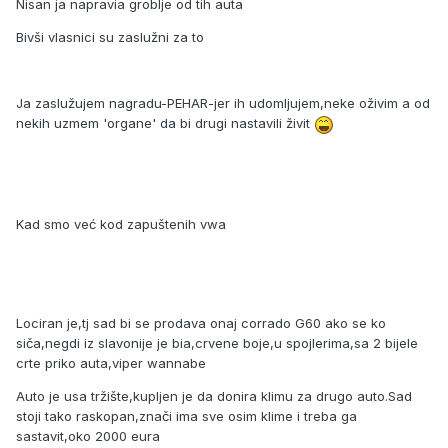
Nisan ja napravia groblje od tih auta
Bivši vlasnici su zaslužni za to
Ja zaslužujem nagradu-PEHAR-jer ih udomljujem,neke oživim a od
nekih uzmem 'organe' da bi drugi nastavili živit
Kad smo već kod zapuštenih vwa
Lociran je,tj sad bi se prodava onaj corrado G60 ako se ko
siča,negdi iz slavonije je bia,crvene boje,u spojlerima,sa 2 bijele
crte priko auta,viper wannabe
Auto je usa tržište,kupljen je da donira klimu za drugo auto.Sad
stoji tako raskopan,znači ima sve osim klime i treba ga
sastavit,oko 2000 eura