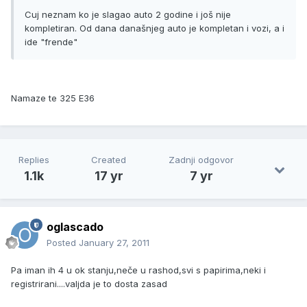
Cuj neznam ko je slagao auto 2 godine i još nije
kompletiran. Od dana današnjeg auto je kompletan i vozi, a i
ide "frende"
Namaze te 325 E36
Replies
Created
Zadnji odgovor
1.1k
17 yr
7 yr
oglascado
Posted
January 27, 2011
Pa iman ih 4 u ok stanju,neče u rashod,svi s papirima,neki i
registrirani....valjda je to dosta zasad