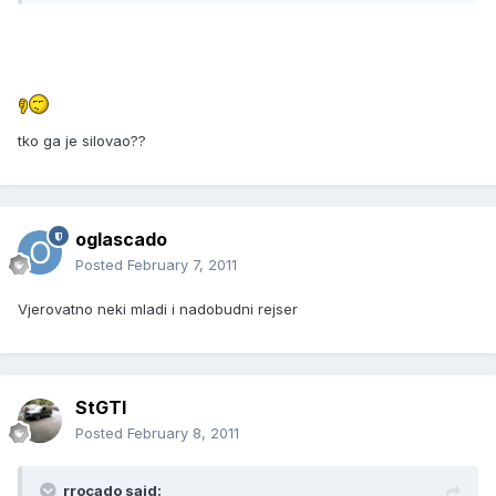
tko ga je silovao??
oglascado
Posted
February 7, 2011
Vjerovatno neki mladi i nadobudni rejser
StGTI
Posted
February 8, 2011
rrocado said: