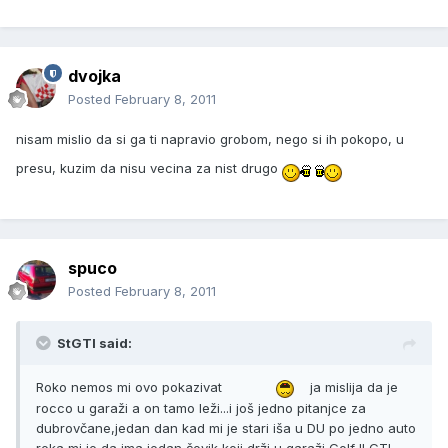
dvojka
Posted
February 8, 2011
nisam mislio da si ga ti napravio grobom, nego si ih pokopo, u
presu, kuzim da nisu vecina za nist drugo
spuco
Posted
February 8, 2011
StGTI said:
Roko nemos mi ovo pokazivat
ja mislija da je
rocco u garaži a on tamo leži...i još jedno pitanjce za
dubrovčane,jedan dan kad mi je stari iša u DU po jedno auto
reka mi je da ima jedan čovik koji drži u garaži Golf II GTI