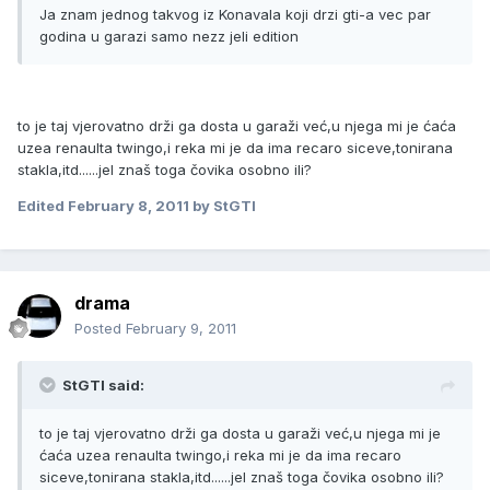
Ja znam jednog takvog iz Konavala koji drzi gti-a vec par
godina u garazi samo nezz jeli edition
to je taj vjerovatno drži ga dosta u garaži već,u njega mi je ćaća
uzea renaulta twingo,i reka mi je da ima recaro siceve,tonirana
stakla,itd......jel znaš toga čovika osobno ili?
Edited
February 8, 2011
by StGTI
drama
Posted
February 9, 2011
StGTI said:
to je taj vjerovatno drži ga dosta u garaži već,u njega mi je
ćaća uzea renaulta twingo,i reka mi je da ima recaro
siceve,tonirana stakla,itd......jel znaš toga čovika osobno ili?