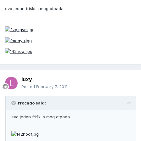
evo jedan friški s mog otpada
luxy
Posted
February 7, 2011
rrocado said:
evo jedan friški s mog otpada