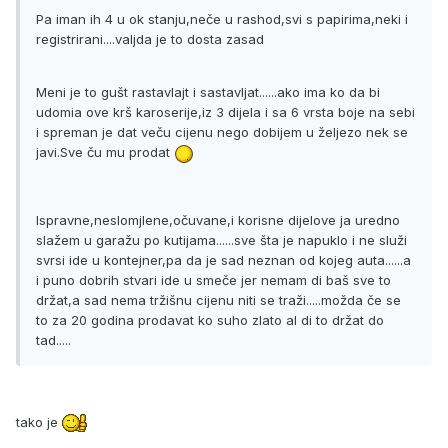
Pa iman ih 4 u ok stanju,neče u rashod,svi s papirima,neki i
registrirani....valjda je to dosta zasad
Meni je to gušt rastavlajt i sastavljat......ako ima ko da bi
udomia ove krš karoserije,iz 3 dijela i sa 6 vrsta boje na sebi
i spreman je dat veču cijenu nego dobijem u željezo nek se
javi.Sve ču mu prodat
Ispravne,neslomjlene,očuvane,i korisne dijelove ja uredno
slažem u garažu po kutijama......sve šta je napuklo i ne služi
svrsi ide u kontejner,pa da je sad neznan od kojeg auta......a
i puno dobrih stvari ide u smeče jer nemam di baš sve to
držat,a sad nema tržišnu cijenu niti se traži.....možda če se
to za 20 godina prodavat ko suho zlato al di to držat do
tad.....
tako je