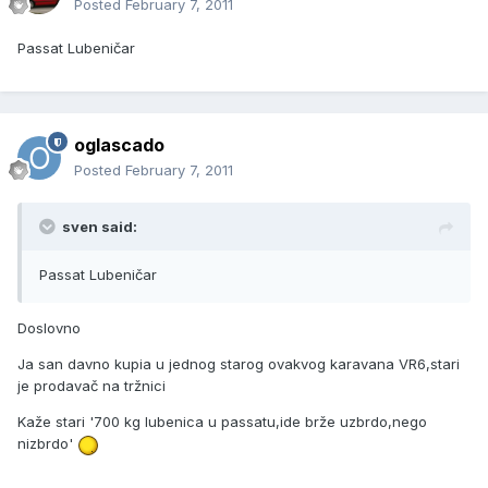
Posted
February 7, 2011
Passat Lubeničar
oglascado
Posted
February 7, 2011
sven said:
Passat Lubeničar
Doslovno
Ja san davno kupia u jednog starog ovakvog karavana VR6,stari
je prodavač na tržnici
Kaže stari '700 kg lubenica u passatu,ide brže uzbrdo,nego
nizbrdo'