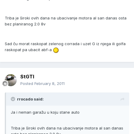
Triba je široki ovih dana na ubacivanje motora al san danas osta
bez planiranog 2.0 8v
Sad ču morat raskopat zelenog corrada i uzet G iz njega ili golfa
raskopat pa ubacit abf-a
StGTI
Posted
February 8, 2011
rrocado said:
Ja i neman garažu u koju stane auto
Triba je široki ovih dana na ubacivanje motora al san danas