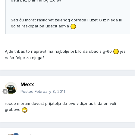
osta bez planiranog 2.0 8v
Sad ču morat raskopat zelenog corrada i uzet G iz njega ili
golfa raskopat pa ubacit abf-a
Ajde tribas to napravit,ma najbolje bi bilo da ubacis g-60
jesi
naša felge za njega?
Mexx
Posted
February 8, 2011
rocco moram dovest prijatelja da ovo vidi,znas ti da on voli
grobove