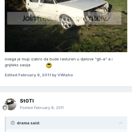
ovega je mup izabro da bude rasturen u djelove "gti-a" a i
gnjileks sasija
Edited
February 8, 2011
by VWlaho
StGTI
Posted
February 8, 2011
drama said: