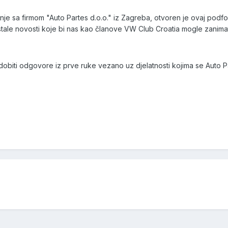
e sa firmom "Auto Partes d.o.o." iz Zagreba, otvoren je ovaj podforu
 ostale novosti koje bi nas kao članove VW Club Croatia mogle zanimat
obiti odgovore iz prve ruke vezano uz djelatnosti kojima se Auto Part