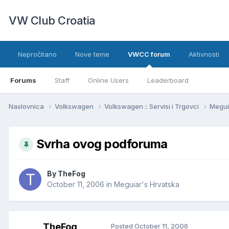
VW Club Croatia
Nepročitano
Nove teme
VWCC forum
Aktivnosti
Forums
Staff
Online Users
Leaderboard
Naslovnica
Volkswagen
Volkswagen :: Servisi i Trgovci
Megui
Svrha ovog podforuma
By
TheFog
October 11, 2006
in
Meguiar's Hrvatska
TheFog
Posted
October 11, 2006