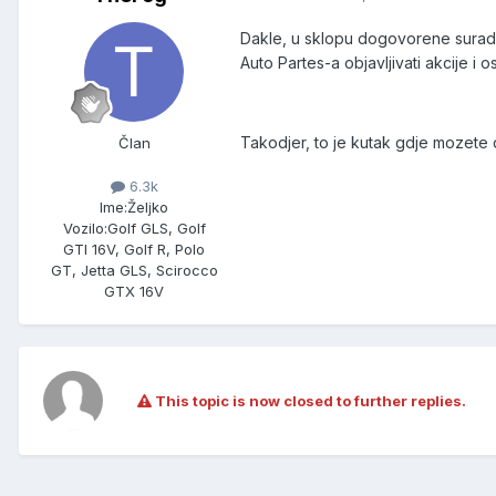
Dakle, u sklopu dogovorene suradnj
Auto Partes-a objavljivati akcije i
Takodjer, to je kutak gdje mozete d
Član
6.3k
Ime:
Željko
Vozilo:
Golf GLS, Golf
GTI 16V, Golf R, Polo
GT, Jetta GLS, Scirocco
GTX 16V
This topic is now closed to further replies.