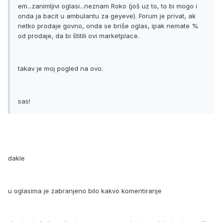
em...zanimljivi oglasi...neznam Roko (još uz to, to bi mogo i
onda ja bacit u ambulantu za geyeve). Forum je privat, ak
netko prodaje govno, onda se briše oglas, ipak nemate %
od prodaje, da bi štitili ovi marketplace.
takav je moj pogled na ovo.
sas!
dakle
u oglasima je zabranjeno bilo kakvo komentiranje