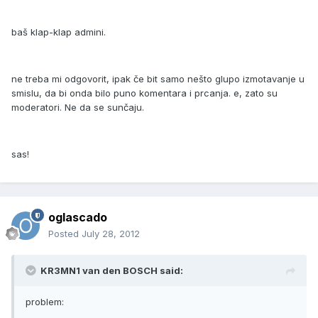
baš klap-klap admini.
ne treba mi odgovorit, ipak če bit samo nešto glupo izmotavanje u
smislu, da bi onda bilo puno komentara i prcanja. e, zato su
moderatori. Ne da se sunčaju.
sas!
oglascado
Posted
July 28, 2012
KR3MN1 van den BOSCH said:
problem: