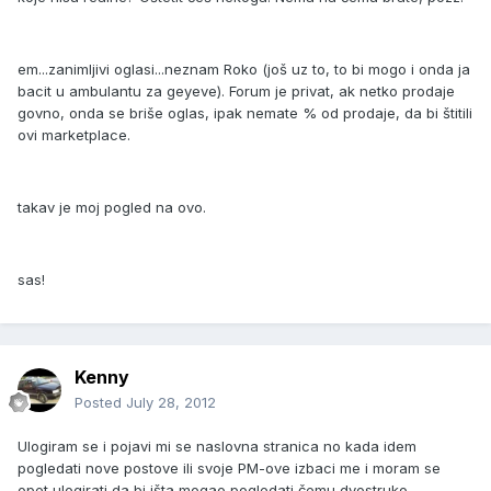
em...zanimljivi oglasi...neznam Roko (još uz to, to bi mogo i onda ja
bacit u ambulantu za geyeve). Forum je privat, ak netko prodaje
govno, onda se briše oglas, ipak nemate % od prodaje, da bi štitili
ovi marketplace.
takav je moj pogled na ovo.
sas!
Kenny
Posted
July 28, 2012
Ulogiram se i pojavi mi se naslovna stranica no kada idem
pogledati nove postove ili svoje PM-ove izbaci me i moram se
opet ulogirati da bi išta mogao pogledati,čemu dvostruko