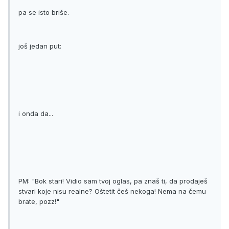
pa se isto briše.
još jedan put:
i onda da...
PM: "Bok stari! Vidio sam tvoj oglas, pa znaš ti, da prodaješ
stvari koje nisu realne? Oštetit češ nekoga! Nema na čemu
brate, pozz!"