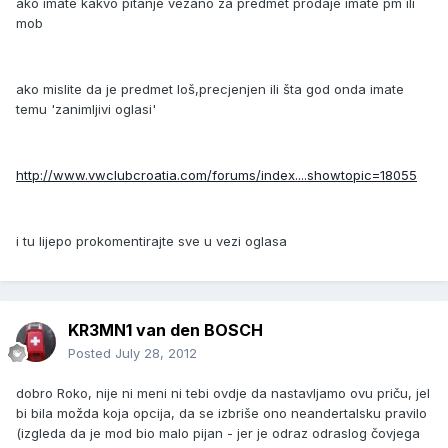
ako imate kakvo pitanje vezano za predmet prodaje imate pm ili
mob
ako mislite da je predmet loš,precjenjen ili šta god onda imate
temu 'zanimljivi oglasi'
http://www.vwclubcroatia.com/forums/index....showtopic=18055
i tu lijepo prokomentirajte sve u vezi oglasa
KR3MN1 van den BOSCH
Posted
July 28, 2012
dobro Roko, nije ni meni ni tebi ovdje da nastavljamo ovu priču, jel
bi bila možda koja opcija, da se izbriše ono neandertalsku pravilo
(izgleda da je mod bio malo pijan - jer je odraz odraslog čovjega