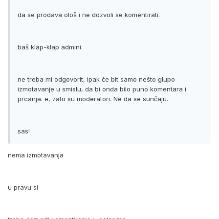
da se prodava ološ i ne dozvoli se komentirati.
baš klap-klap admini.
ne treba mi odgovorit, ipak če bit samo nešto glupo
izmotavanje u smislu, da bi onda bilo puno komentara i
prcanja. e, zato su moderatori. Ne da se sunčaju.
sas!
nema izmotavanja
u pravu si