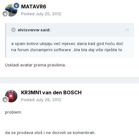
MATAVR6
Posted
July 25, 2012
elvisvwvw said:
a spam botovi ubijaju već mjesec dana kad god hoću doć
na forum zlonamjerni software ..bla bla daj više riješite to
Uskladi avatar prema pravilima.
KR3MN1 van den BOSCH
Posted
July 28, 2012
problem:
da se prodava ološ i ne dozvoli se komentirati.