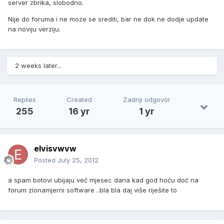
server zbrika, slobodno.
Nije do foruma i ne moze se srediti, bar ne dok ne dodje update
na noviju verziju.
2 weeks later...
Replies
Created
Zadnji odgovor
255
16 yr
1 yr
elvisvwvw
Posted
July 25, 2012
a spam botovi ubijaju već mjesec dana kad god hoću doć na
forum zlonamjerni software ..bla bla daj više riješite to