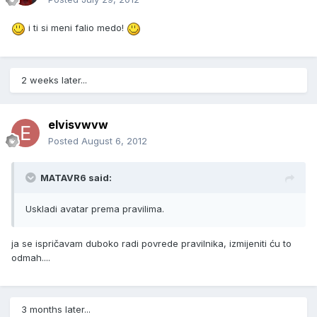
i ti si meni falio medo!
2 weeks later...
elvisvwvw
Posted
August 6, 2012
MATAVR6 said:
Uskladi avatar prema pravilima.
ja se ispričavam duboko radi povrede pravilnika, izmijeniti ću to
odmah....
3 months later...