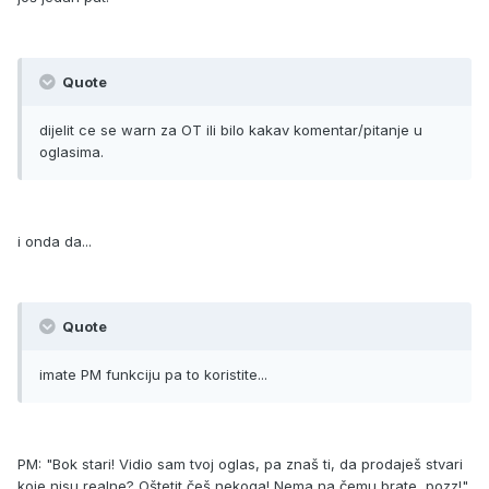
Quote
dijelit ce se warn za OT ili bilo kakav komentar/pitanje u
oglasima.
i onda da...
Quote
imate PM funkciju pa to koristite...
PM: "Bok stari! Vidio sam tvoj oglas, pa znaš ti, da prodaješ stvari
koje nisu realne? Oštetit češ nekoga! Nema na čemu brate, pozz!"