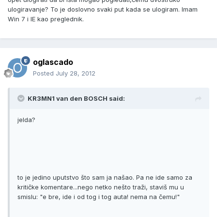
ulogiravanje? To je doslovno svaki put kada se ulogiram. Imam
Win 7 i IE kao preglednik.
oglascado
Posted
July 28, 2012
KR3MN1 van den BOSCH said:
jelda?
to je jedino uputstvo što sam ja našao. Pa ne ide samo za
kritičke komentare...nego netko nešto traži, staviš mu u
smislu: "e bre, ide i od tog i tog auta! nema na čemu!"