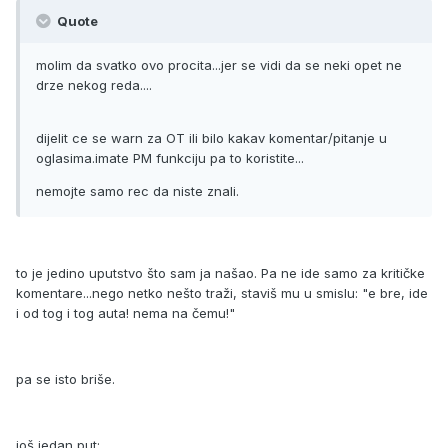
Quote
molim da svatko ovo procita...jer se vidi da se neki opet ne
drze nekog reda....
dijelit ce se warn za OT ili bilo kakav komentar/pitanje u
oglasima.imate PM funkciju pa to koristite...
nemojte samo rec da niste znali.
to je jedino uputstvo što sam ja našao. Pa ne ide samo za kritičke
komentare...nego netko nešto traži, staviš mu u smislu: "e bre, ide
i od tog i tog auta! nema na čemu!"
pa se isto briše.
još jedan put: