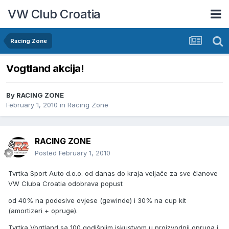
VW Club Croatia
Racing Zone
Vogtland akcija!
By
RACING ZONE
February 1, 2010
in
Racing Zone
RACING ZONE
Posted
February 1, 2010
Tvrtka Sport Auto d.o.o. od danas do kraja veljače za sve članove
VW Cluba Croatia odobrava popust
od 40% na podesive ovjese (gewinde) i 30% na cup kit
(amortizeri + opruge).
Tvrtka Vogtland sa 100 godišnjim iskustvom u proizvodnji opruga i