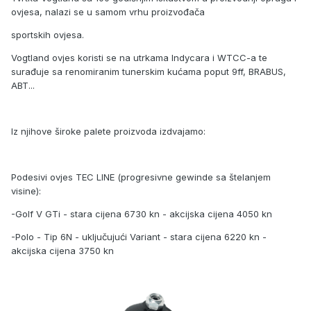
ovjesa, nalazi se u samom vrhu proizvođača
sportskih ovjesa.
Vogtland ovjes koristi se na utrkama Indycara i WTCC-a te
surađuje sa renomiranim tunerskim kućama poput 9ff, BRABUS,
ABT...
Iz njihove široke palete proizvoda izdvajamo:
Podesivi ovjes TEC LINE (progresivne gewinde sa štelanjem
visine):
-Golf V GTi - stara cijena 6730 kn - akcijska cijena 4050 kn
-Polo - Tip 6N - uključujući Variant - stara cijena 6220 kn -
akcijska cijena 3750 kn