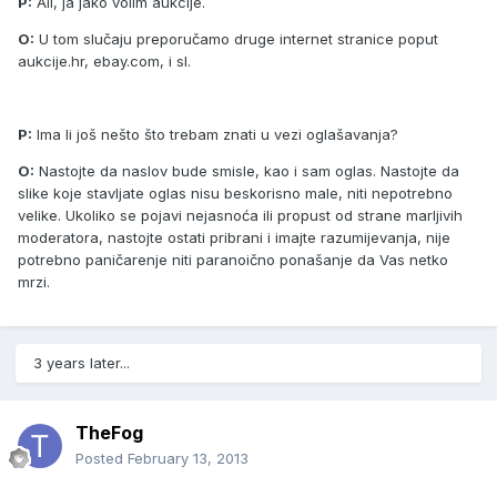
P:
Ali, ja jako volim aukcije.
O:
U tom slučaju preporučamo druge internet stranice poput
aukcije.hr, ebay.com, i sl.
P:
Ima li još nešto što trebam znati u vezi oglašavanja?
O:
Nastojte da naslov bude smisle, kao i sam oglas. Nastojte da
slike koje stavljate oglas nisu beskorisno male, niti nepotrebno
velike. Ukoliko se pojavi nejasnoća ili propust od strane marljivih
moderatora, nastojte ostati pribrani i imajte razumijevanja, nije
potrebno paničarenje niti paranoično ponašanje da Vas netko
mrzi.
3 years later...
TheFog
Posted
February 13, 2013