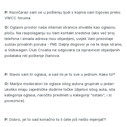
P:
Razočarao sam se u poštenju ljudi s kojima sam trgovao preko
VWCC foruma.
O:
Oglasni prostor naše internet stranice shvatite kao oglasnu
ploču. Na raspolaganju su Vam kontakt sredstva (ako već broj
telefona i emaila adresa nisu objavljeni, uvijek Vam preostaje
sustav privatnih poruka - PM). Daljnji dogovor je na te dvije strane,
a Volkwagen Club Croatia ne odgovara za ispravnost objavljenih
podataka niti poštenje članova.
P:
Stavio sam tri oglasa, a sad mi je to sve u jednom. Kako to!?
O:
Marljivi moderatori će oglase istog autora grupirati u jedan
ukoliko imaju zajedničke dodirne točke (dijelovi istog auta, ista
kategorija oglasa, naročito predmeti u kategoriji "ostalo", i sl.
poveznice).
P:
Dobro, jel to sad konačno to il ćete još nešto mijenjat?!