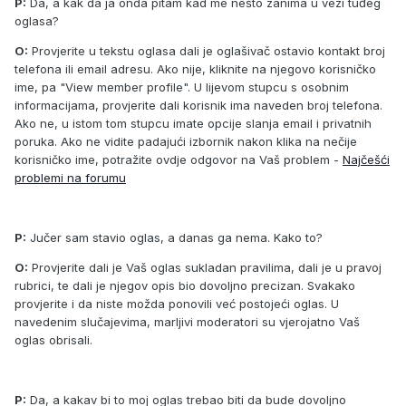
P:
Da, a kak da ja onda pitam kad me nešto zanima u vezi tuđeg
oglasa?
O:
Provjerite u tekstu oglasa dali je oglašivač ostavio kontakt broj
telefona ili email adresu. Ako nije, kliknite na njegovo korisničko
ime, pa "View member profile". U lijevom stupcu s osobnim
informacijama, provjerite dali korisnik ima naveden broj telefona.
Ako ne, u istom tom stupcu imate opcije slanja email i privatnih
poruka. Ako ne vidite padajući izbornik nakon klika na nečije
korisničko ime, potražite ovdje odgovor na Vaš problem -
Najčešći
problemi na forumu
P:
Jučer sam stavio oglas, a danas ga nema. Kako to?
O:
Provjerite dali je Vaš oglas sukladan pravilima, dali je u pravoj
rubrici, te dali je njegov opis bio dovoljno precizan. Svakako
provjerite i da niste možda ponovili već postojeći oglas. U
navedenim slučajevima, marljivi moderatori su vjerojatno Vaš
oglas obrisali.
P:
Da, a kakav bi to moj oglas trebao biti da bude dovoljno