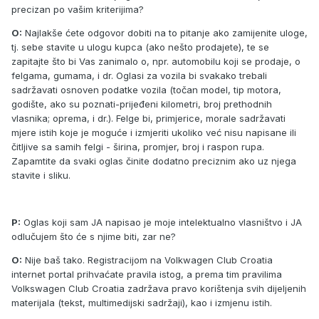
precizan po vašim kriterijima?
O:
Najlakše ćete odgovor dobiti na to pitanje ako zamijenite uloge,
tj. sebe stavite u ulogu kupca (ako nešto prodajete), te se
zapitajte što bi Vas zanimalo o, npr. automobilu koji se prodaje, o
felgama, gumama, i dr. Oglasi za vozila bi svakako trebali
sadržavati osnoven podatke vozila (točan model, tip motora,
godište, ako su poznati-prijeđeni kilometri, broj prethodnih
vlasnika; oprema, i dr.). Felge bi, primjerice, morale sadržavati
mjere istih koje je moguće i izmjeriti ukoliko već nisu napisane ili
čitljive sa samih felgi - širina, promjer, broj i raspon rupa.
Zapamtite da svaki oglas činite dodatno preciznim ako uz njega
stavite i sliku.
P:
Oglas koji sam JA napisao je moje intelektualno vlasništvo i JA
odlučujem što će s njime biti, zar ne?
O:
Nije baš tako. Registracijom na Volkwagen Club Croatia
internet portal prihvaćate pravila istog, a prema tim pravilima
Volkswagen Club Croatia zadržava pravo korištenja svih dijeljenih
materijala (tekst, multimedijski sadržaji), kao i izmjenu istih.