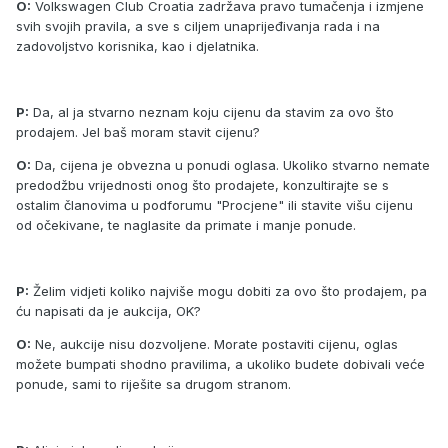
O:
Volkswagen Club Croatia zadržava pravo tumačenja i izmjene
svih svojih pravila, a sve s ciljem unaprijeđivanja rada i na
zadovoljstvo korisnika, kao i djelatnika.
P:
Da, al ja stvarno neznam koju cijenu da stavim za ovo što
prodajem. Jel baš moram stavit cijenu?
O:
Da, cijena je obvezna u ponudi oglasa. Ukoliko stvarno nemate
predodžbu vrijednosti onog što prodajete, konzultirajte se s
ostalim članovima u podforumu "Procjene" ili stavite višu cijenu
od očekivane, te naglasite da primate i manje ponude.
P:
Želim vidjeti koliko najviše mogu dobiti za ovo što prodajem, pa
ću napisati da je aukcija, OK?
O:
Ne, aukcije nisu dozvoljene. Morate postaviti cijenu, oglas
možete bumpati shodno pravilima, a ukoliko budete dobivali veće
ponude, sami to riješite sa drugom stranom.