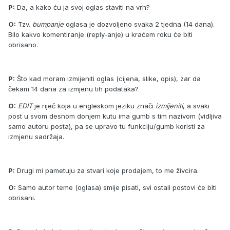
P:
Da, a kako ću ja svoj oglas staviti na vrh?
O:
Tzv.
bumpanje
oglasa je dozvoljeno svaka 2 tjedna (14 dana).
Bilo kakvo komentiranje (reply-anje) u kraćem roku će biti
obrisano.
P:
Što kad moram izmijeniti oglas (cijena, slike, opis), zar da
čekam 14 dana za izmjenu tih podataka?
O:
EDIT
je riječ koja u engleskom jeziku znači
izmijeniti
, a svaki
post u svom desnom donjem kutu ima gumb s tim nazivom (vidljiva
samo autoru posta), pa se upravo tu funkciju/gumb koristi za
izmjenu sadržaja.
P:
Drugi mi pametuju za stvari koje prodajem, to me živcira.
O:
Samo autor teme (oglasa) smije pisati, svi ostali postovi će biti
obrisani.