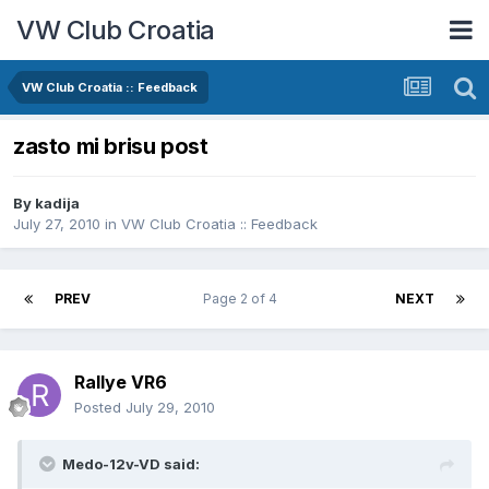
VW Club Croatia
VW Club Croatia :: Feedback
zasto mi brisu post
By
kadija
July 27, 2010
in
VW Club Croatia :: Feedback
PREV
Page 2 of 4
NEXT
Rallye VR6
Posted
July 29, 2010
Medo-12v-VD said: