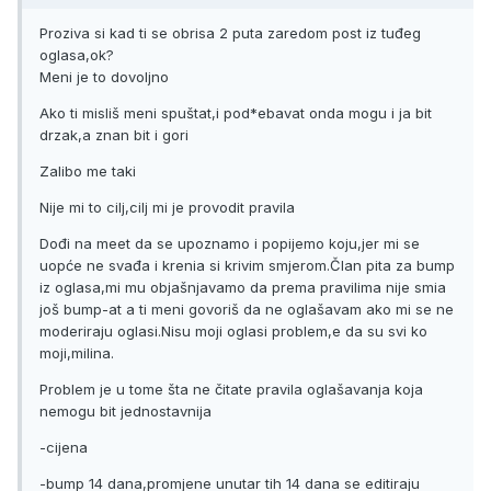
Proziva si kad ti se obrisa 2 puta zaredom post iz tuđeg
oglasa,ok?
Meni je to dovoljno
Ako ti misliš meni spuštat,i pod*ebavat onda mogu i ja bit
drzak,a znan bit i gori
Zalibo me taki
Nije mi to cilj,cilj mi je provodit pravila
Dođi na meet da se upoznamo i popijemo koju,jer mi se
uopće ne svađa i krenia si krivim smjerom.Član pita za bump
iz oglasa,mi mu objašnjavamo da prema pravilima nije smia
još bump-at a ti meni govoriš da ne oglašavam ako mi se ne
moderiraju oglasi.Nisu moji oglasi problem,e da su svi ko
moji,milina.
Problem je u tome šta ne čitate pravila oglašavanja koja
nemogu bit jednostavnija
-cijena
-bump 14 dana,promjene unutar tih 14 dana se editiraju