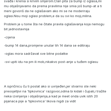
svađa i krenia si krivim smjerom.Član pita za bump iz oglasa,mi
mu objašnjavamo da prema pravilima nije smia još bump-at a ti
meni govoriš da ne oglašavam ako mi se ne moderiraju
oglasi.Nisu moji oglasi problem,e da su svi ko moji,milina.
Problem je u tome šta ne čitate pravila oglašavanja koja nemogu
bit jednostavnija
-cijena
-bump 14 dana,promjene unutar tih 14 dana se editiraju
-oglas mora sadržavat sve bitne podatke
-svi upiti idu na pm ili mob,nikakvo post-anje u tuđem oglasu
A ispričnicu ču ti poslat ako si uvrijeđen,jer stvarno ste neki
preosjetljivi na 'tipkovnica' razgovor,odma bi kidali i čupali,i tražite
neka izvinjenja i objašnjenja,a kad je meet onda uvik istih 20
pijanaca pije a 'tipkovnica' likova nigdi za vidit