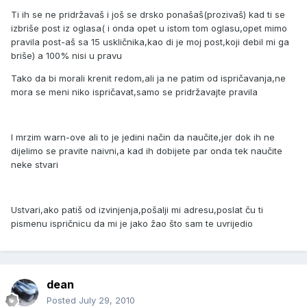
Ti ih se ne pridržavaš i još se drsko ponašaš(prozivaš) kad ti se
izbriše post iz oglasa( i onda opet u istom tom oglasu,opet mimo
pravila post-aš sa 15 uskličnika,kao di je moj post,koji debil mi ga
briše) a 100% nisi u pravu
Tako da bi morali krenit redom,ali ja ne patim od ispričavanja,ne
mora se meni niko ispričavat,samo se pridržavajte pravila
I mrzim warn-ove ali to je jedini način da naučite,jer dok ih ne
dijelimo se pravite naivni,a kad ih dobijete par onda tek naučite
neke stvari
Ustvari,ako patiš od izvinjenja,pošalji mi adresu,poslat ču ti
pismenu ispričnicu da mi je jako žao što sam te uvrijedio
dean
Posted
July 29, 2010