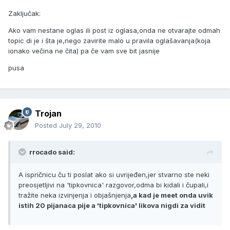
Zaključak:
Ako vam nestane oglas ili post iz oglasa,onda ne otvarajte odmah
topic di je i šta je,nego zavirite malo u pravila oglašavanja(koja
ionako večina ne čita) pa če vam sve bit jasnije
pusa
Trojan
Posted
July 29, 2010
rrocado said:
A ispričnicu ču ti poslat ako si uvrijeđen,jer stvarno ste neki
preosjetljivi na 'tipkovnica' razgovor,odma bi kidali i čupali,i
tražite neka izvinjenja i objašnjenja
,a kad je meet onda uvik
istih 20 pijanaca pije a 'tipkovnica' likova nigdi za vidit