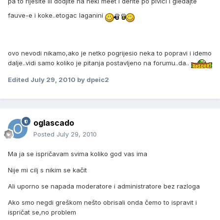
pa to rijesite ili dodjite na neki meet i derite po pivici i gledajte
fauve-e i koke..etogac laganini
ovo nevodi nikamo,ako je netko pogrijesio neka to popravi i idemo
dalje..vidi samo koliko je pitanja postavljeno na forumu..da..
Edited
July 29, 2010
by dpeic2
oglascado
Posted
July 29, 2010
Ma ja se ispričavam svima koliko god vas ima
Nije mi cilj s nikim se kačit
Ali uporno se napada moderatore i administratore bez razloga
Ako smo negdi greškom nešto obrisali onda čemo to ispravit i
ispričat se,no problem