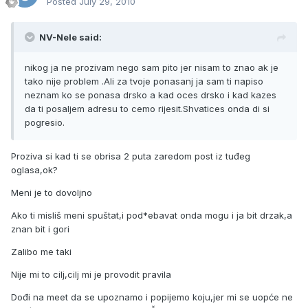
Posted
July 29, 2010
NV-Nele said:
nikog ja ne prozivam nego sam pito jer nisam to znao ak je
tako nije problem .Ali za tvoje ponasanj ja sam ti napiso
neznam ko se ponasa drsko a kad oces drsko i kad kazes
da ti posaljem adresu to cemo rijesit.Shvatices onda di si
pogresio.
Proziva si kad ti se obrisa 2 puta zaredom post iz tuđeg
oglasa,ok?
Meni je to dovoljno
Ako ti misliš meni spuštat,i pod*ebavat onda mogu i ja bit drzak,a
znan bit i gori
Zalibo me taki
Nije mi to cilj,cilj mi je provodit pravila
Dođi na meet da se upoznamo i popijemo koju,jer mi se uopće ne