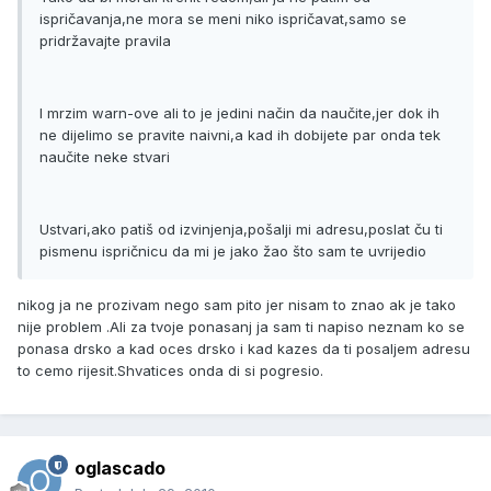
ispričavanja,ne mora se meni niko ispričavat,samo se
pridržavajte pravila
I mrzim warn-ove ali to je jedini način da naučite,jer dok ih
ne dijelimo se pravite naivni,a kad ih dobijete par onda tek
naučite neke stvari
Ustvari,ako patiš od izvinjenja,pošalji mi adresu,poslat ču ti
pismenu ispričnicu da mi je jako žao što sam te uvrijedio
nikog ja ne prozivam nego sam pito jer nisam to znao ak je tako
nije problem .Ali za tvoje ponasanj ja sam ti napiso neznam ko se
ponasa drsko a kad oces drsko i kad kazes da ti posaljem adresu
to cemo rijesit.Shvatices onda di si pogresio.
oglascado