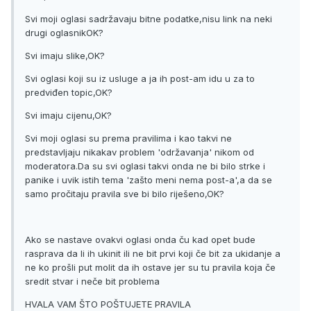
Svi moji oglasi sadržavaju bitne podatke,nisu link na neki
drugi oglasnikOK?
Svi imaju slike,OK?
Svi oglasi koji su iz usluge a ja ih post-am idu u za to
predviđen topic,OK?
Svi imaju cijenu,OK?
Svi moji oglasi su prema pravilima i kao takvi ne
predstavljaju nikakav problem 'održavanja' nikom od
moderatora.Da su svi oglasi takvi onda ne bi bilo strke i
panike i uvik istih tema 'zašto meni nema post-a',a da se
samo pročitaju pravila sve bi bilo riješeno,OK?
Ako se nastave ovakvi oglasi onda ču kad opet bude
rasprava da li ih ukinit ili ne bit prvi koji če bit za ukidanje a
ne ko prošli put molit da ih ostave jer su tu pravila koja če
sredit stvar i neče bit problema
HVALA VAM ŠTO POŠTUJETE PRAVILA