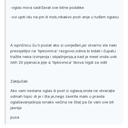
-oglas mora sadržavat sve bitne podatke
-svi upiti idu na pm ili mob,nikakvo post-anje u tuđem oglasu
A ispričnicu ču ti poslat ako si uvrijeđen,jer stvarno ste neki
preosjetljivi na 'tipkovnica' razgovor,odma bi kidali i čupali,i
tražite neka izvinjenja i objašnjenja,a kad je meet onda uvik
istih 20 pijanaca pije a 'tipkovnica' likova nigdi za vidit
Zaključak:
Ako vam nestane oglas ili post iz oglasa,onda ne otvarajte
odmah topic di je i šta je,nego zavirite malo u pravila
oglašavanja(koja ionako večina ne čita) pa če vam sve bit
jasnije
pusa