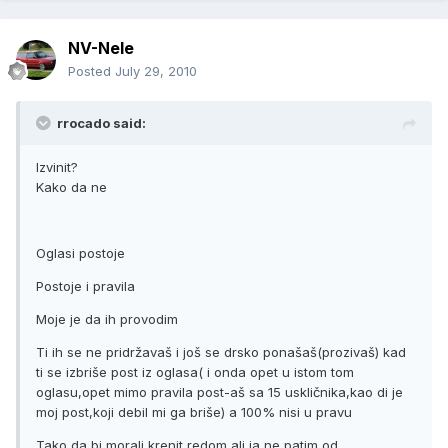
NV-Nele
Posted
July 29, 2010
rrocado said:
Izvinit?
Kako da ne
Oglasi postoje
Postoje i pravila
Moje je da ih provodim
Ti ih se ne pridržavaš i još se drsko ponašaš(prozivaš) kad
ti se izbriše post iz oglasa( i onda opet u istom tom
oglasu,opet mimo pravila post-aš sa 15 uskličnika,kao di je
moj post,koji debil mi ga briše) a 100% nisi u pravu
Tako da bi morali krenit redom,ali ja ne patim od