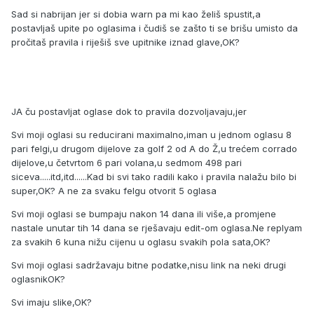
Sad si nabrijan jer si dobia warn pa mi kao želiš spustit,a
postavljaš upite po oglasima i čudiš se zašto ti se brišu umisto da
pročitaš pravila i riješiš sve upitnike iznad glave,OK?
JA ču postavljat oglase dok to pravila dozvoljavaju,jer
Svi moji oglasi su reducirani maximalno,iman u jednom oglasu 8
pari felgi,u drugom dijelove za golf 2 od A do Ž,u trećem corrado
dijelove,u četvrtom 6 pari volana,u sedmom 498 pari
siceva.....itd,itd......Kad bi svi tako radili kako i pravila nalažu bilo bi
super,OK? A ne za svaku felgu otvorit 5 oglasa
Svi moji oglasi se bumpaju nakon 14 dana ili više,a promjene
nastale unutar tih 14 dana se rješavaju edit-om oglasa.Ne replyam
za svakih 6 kuna nižu cijenu u oglasu svakih pola sata,OK?
Svi moji oglasi sadržavaju bitne podatke,nisu link na neki drugi
oglasnikOK?
Svi imaju slike,OK?