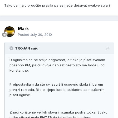
Tako da malo proučite pravila pa se neće dešavat ovakve stvari.
Mark
Posted
July 30, 2010
TROJAN said:
U oglasima se ne smije odgovarat, a tlaka je pisat svakom
posebno PM, pa ću ovdje napisat nešto što me bode u oči
konstantno.
Pretpostavljam da ste svi završili osnovnu školu ili barem
prva 4 razreda. Bilo bi lijepo kad bi sukladno sa naučenim
pisali oglase.
Znači korištenje velikih slova i razmaka poslije točke. Svako
toliko stisnut malo
ENTER
da taj oglas bude lijepo