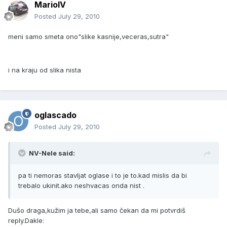
MarioIV
Posted
July 29, 2010
meni samo smeta ono"slike kasnije,veceras,sutra"
i na kraju od slika nista
oglascado
Posted
July 29, 2010
NV-Nele said:
pa ti nemoras stavljat oglase i to je to.kad mislis da bi
trebalo ukinit.ako neshvacas onda nist .
Dušo draga,kužim ja tebe,ali samo čekan da mi potvrdiš
reply.Dakle: