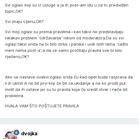
Svi oglasi koji su iz usluge a ja ih post-am idu u za to predviđen
topic,OK?
Svi imaju cijenu,OK?
Svi moji oglasi su prema pravilima i kao takvi ne predstavljaju
nikakav problem 'održavanja' nikom od moderatora.Da su svi
oglasi takvi onda ne bi bilo strke i panike i uvik istih tema 'zašto
meni nema post-a',a da se samo pročitaju pravila sve bi bilo
riješeno,OK?
Ako se nastave ovakvi oglasi onda ču kad opet bude rasprava da
li ih ukinit ili ne bit prvi koji če bit za ukidanje a ne ko prošli put
molit da ih ostave jer su tu pravila koja če sredit stvar i neče bit
problema
HVALA VAM ŠTO POŠTUJETE PRAVILA
dvojka