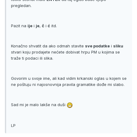
pregledan.
Pazit na
ije
i
je
,
č
i
ć
itd.
Konačno shvatit da ako odmah stavite
sve podatke
i
sliku
stvari koju prodajete nećete dobivat hrpu PM u kojima se
traže ti podaci ili slika.
Govorim u svoje ime, ali kad vidim krkanski oglas u kojem se
ne poštuju ni najosnovnija pravila gramatike dođe mi slabo.
Sad mi je malo lakše na duši
LP