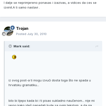
I dalje se neprimjereno ponasas i izazivas, a vidices da ces se
izvinit.A ti samo nastavi .
Trojan
Posted
July 30, 2010
Mark said:
iz ovog post-a ti mogu izvući dosta toga što ne spada u
hrvatsku gramatiku...
bilo bi lijepo kada bi i ti pisao sukladno naučenom... nije mi
jasno kako ideš napadati ljude sa ovim tekstom, a da ga