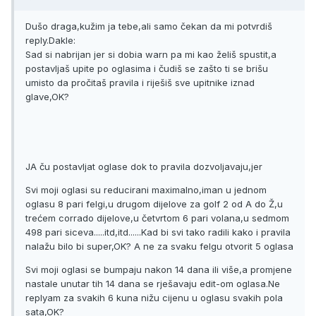
Dušo draga,kužim ja tebe,ali samo čekan da mi potvrdiš
reply.Dakle:
Sad si nabrijan jer si dobia warn pa mi kao želiš spustit,a
postavljaš upite po oglasima i čudiš se zašto ti se brišu
umisto da pročitaš pravila i riješiš sve upitnike iznad
glave,OK?
JA ču postavljat oglase dok to pravila dozvoljavaju,jer
Svi moji oglasi su reducirani maximalno,iman u jednom
oglasu 8 pari felgi,u drugom dijelove za golf 2 od A do Ž,u
trećem corrado dijelove,u četvrtom 6 pari volana,u sedmom
498 pari siceva.....itd,itd......Kad bi svi tako radili kako i pravila
nalažu bilo bi super,OK? A ne za svaku felgu otvorit 5 oglasa
Svi moji oglasi se bumpaju nakon 14 dana ili više,a promjene
nastale unutar tih 14 dana se rješavaju edit-om oglasa.Ne
replyam za svakih 6 kuna nižu cijenu u oglasu svakih pola
sata,OK?