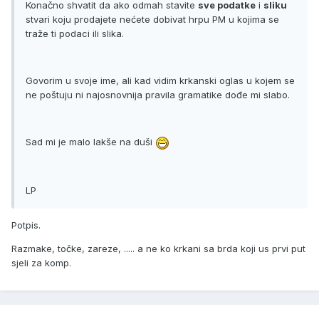
Konačno shvatit da ako odmah stavite
sve podatke
i
sliku
stvari koju prodajete nećete dobivat hrpu PM u kojima se
traže ti podaci ili slika.
Govorim u svoje ime, ali kad vidim krkanski oglas u kojem se
ne poštuju ni najosnovnija pravila gramatike dođe mi slabo.
Sad mi je malo lakše na duši
LP
Potpis.
Razmake, točke, zareze, ..... a ne ko krkani sa brda koji us prvi put
sjeli za komp.