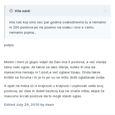
Vile said:
ima nas koji smo vec par godina svakodnevno tu a nemamo
ni 200 postova jer ne pisemo na svaku i ono o cemu
nemamo pojma...
potpis
Mislim i meni je glupo vidjet da član ima 0 postova, a već stavlja
tamo neki oglas. Ali takve se lako otkrije, koliko ih ima da
mjesecima nemaju ni 1 post,a već oglase trpaju. Onda takve
brišite sa foruma i to je to jer su se očito došli oglašavati ovdje.
A opet ne treba ići iz krajnosti u krajnost i uvjetovati veliki broj
postova, jer ćete ih dobiti bezbroj koji ne znače ništa, ekipa će
masovno krcati postove da bi mogli staviti oglas.
Edited
July 29, 2010
by dean