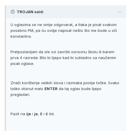
TROJAN said:
U oglasima se ne smije odgovarat, a tlaka je pisat svakom
posebno PM, pa ću ovdje napisat nešto što me bode u oči
konstantno.
Pretpostavljam da ste svi završili osnovnu školu ili barem
prva 4 razreda. Bilo bi lijepo kad bi sukladno sa naučenim
pisali oglase.
Znači korištenje velikih slova i razmaka poslije točke. Svako
toliko stisnut malo
ENTER
da taj oglas bude lijepo
pregledan.
Pazit na
ije
i
je
,
č
i
ć
itd.