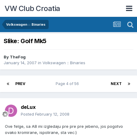
VW Club Croatia
Volkswagen :: Binaries
Slike: Golf Mk5
By
TheFog
January 14, 2007
in
Volkswagen :: Binaries
PREV
Page 4 of 56
NEXT
deLux
Posted
February 12, 2008
Ove felge, sa A8 mi izgledaju pre pre pre jebeno, jos pogotvo
ovako kromirane, ispolirane, sta vec:)