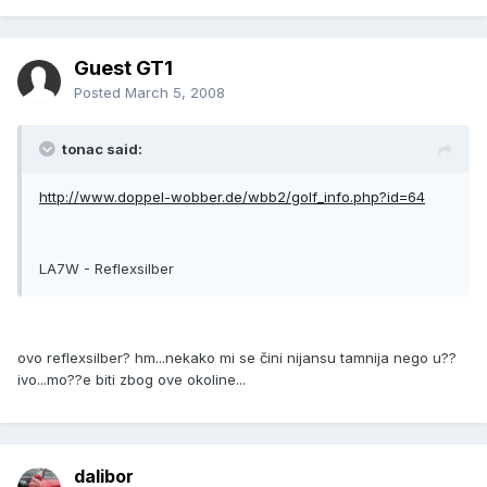
Guest GT1
Posted
March 5, 2008
tonac said:
http://www.doppel-wobber.de/wbb2/golf_info.php?id=64
LA7W - Reflexsilber
ovo reflexsilber? hm...nekako mi se čini nijansu tamnija nego u??
ivo...mo??e biti zbog ove okoline...
dalibor