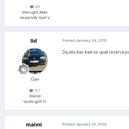
191
Ime:
Light_Man
Vozilo:
VW Golf V
lid
Posted
January 24, 2012
Da,isto kao kad se upali rezerva pa
Član
157
Ime:
lid
Vozilo:
golf IV
manni
Posted
January 25, 2012