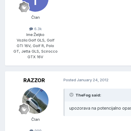
Član
6.3k
Ime:
Željko
Vozilo:
Golf GLS, Golf
GTI 16V, Golf R, Polo
GT, Jetta GLS, Scirocco
GTX 16V
RAZZOR
Posted
January 24, 2012
TheFog said:
upozorava na potencijalno opas
Član
999