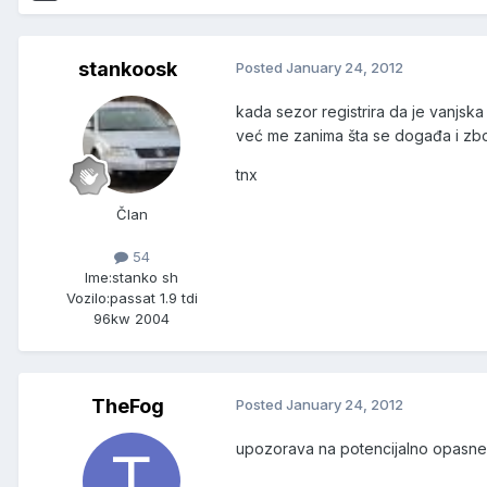
stankoosk
Posted
January 24, 2012
kada sezor registrira da je vanjska 
već me zanima šta se događa i zb
tnx
Član
54
Ime:
stanko sh
Vozilo:
passat 1.9 tdi
96kw 2004
TheFog
Posted
January 24, 2012
upozorava na potencijalno opasne 