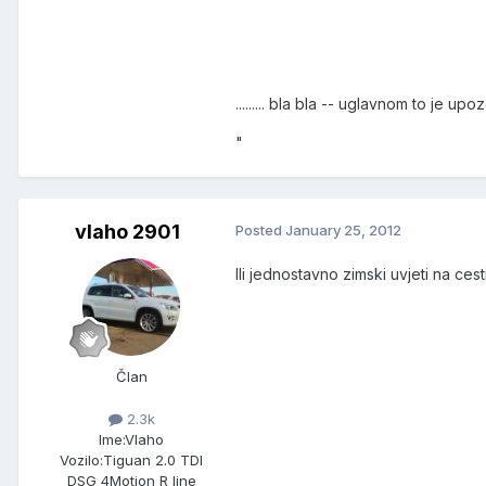
......... bla bla -- uglavnom to je 
"
vlaho 2901
Posted
January 25, 2012
Ili jednostavno zimski uvjeti na cesti
Član
2.3k
Ime:
Vlaho
Vozilo:
Tiguan 2.0 TDI
DSG 4Motion R line