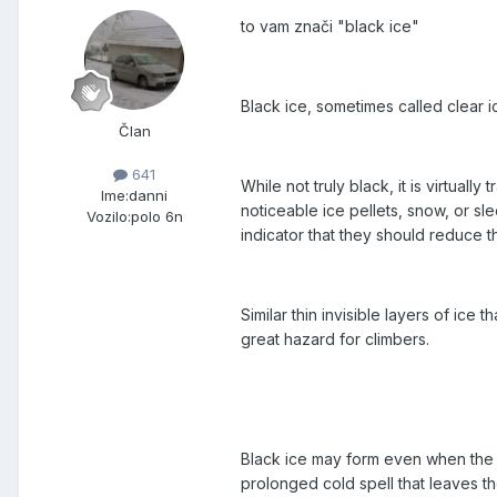
to vam znači "black ice"
Black ice, sometimes called clear ic
Član
641
While not truly black, it is virtua
Ime:
danni
noticeable ice pellets, snow, or sl
Vozilo:
polo 6n
indicator that they should reduce t
Similar thin invisible layers of ic
great hazard for climbers.
Black ice may form even when the a
prolonged cold spell that leaves t