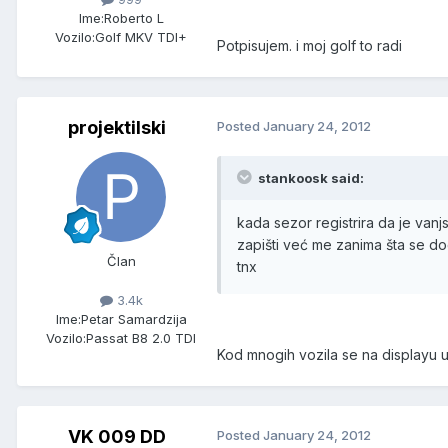
Ime:
Roberto L
Vozilo:
Golf MKV TDI+
Potpisujem. i moj golf to radi
projektilski
Posted
January 24, 2012
stankoosk said:
kada sezor registrira da je vanjs
zapišti već me zanima šta se d
Član
tnx
3.4k
Ime:
Petar Samardzija
Vozilo:
Passat B8 2.0 TDI
Kod mnogih vozila se na displayu upa
VK 009 DD
Posted
January 24, 2012