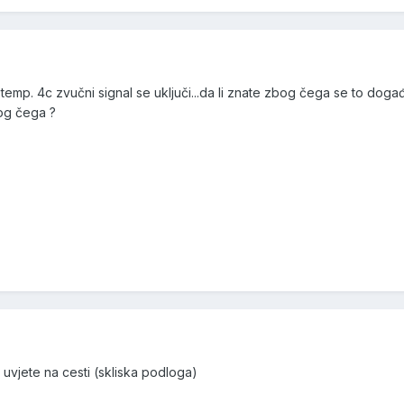
temp. 4c zvučni signal se uključi...da li znate zbog čega se to događa..
og čega ?
uvjete na cesti (skliska podloga)