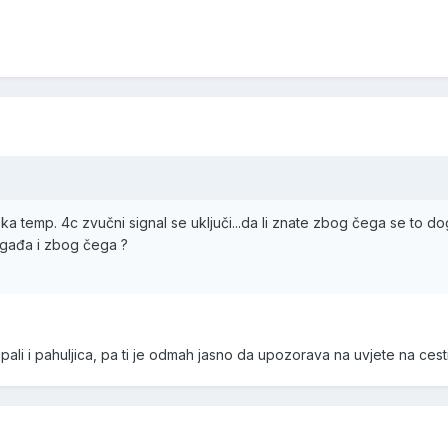
ka temp. 4c zvučni signal se uključi...da li znate zbog čega se to doga
ogađa i zbog čega ?
li i pahuljica, pa ti je odmah jasno da upozorava na uvjete na cesti.