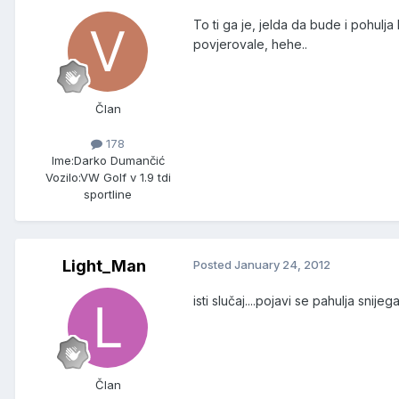
To ti ga je, jelda da bude i pohulja
povjerovale, hehe..
Član
178
Ime:
Darko Dumančić
Vozilo:
VW Golf v 1.9 tdi
sportline
Light_Man
Posted
January 24, 2012
isti slučaj....pojavi se pahulja snije
Član