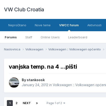
VW Club Croatia
Nepročitano
Nove teme
VWCC forum
Aktivnosti
Forums
Staff
Online Users
Leaderboard
Naslovnica
Volkswagen
Volkswagen :: Volkswagen općenito
vanjska temp. na 4 ...pišti
By
stankoosk
January 24, 2012
in
Volkswagen :: Volkswagen općeni
1
2
NEXT
Page 1 of 2