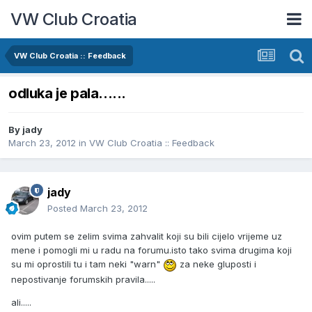
VW Club Croatia
VW Club Croatia :: Feedback
odluka je pala......
By
jady
March 23, 2012
in
VW Club Croatia :: Feedback
jady
Posted
March 23, 2012
ovim putem se zelim svima zahvalit koji su bili cijelo vrijeme uz
mene i pomogli mi u radu na forumu.isto tako svima drugima koji
su mi oprostili tu i tam neki "warn"
za neke gluposti i
nepostivanje forumskih pravila.....
ali.....