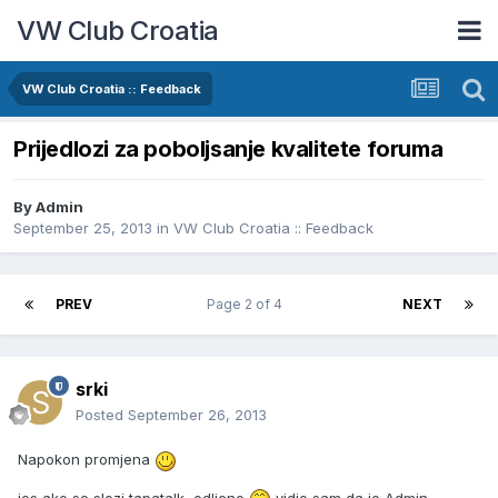
VW Club Croatia
VW Club Croatia :: Feedback
Prijedlozi za poboljsanje kvalitete foruma
By
Admin
September 25, 2013
in
VW Club Croatia :: Feedback
PREV
Page 2 of 4
NEXT
srki
Posted
September 26, 2013
Napokon promjena
jos ako se slozi tapatalk, odlicno
vidio sam da je Admin