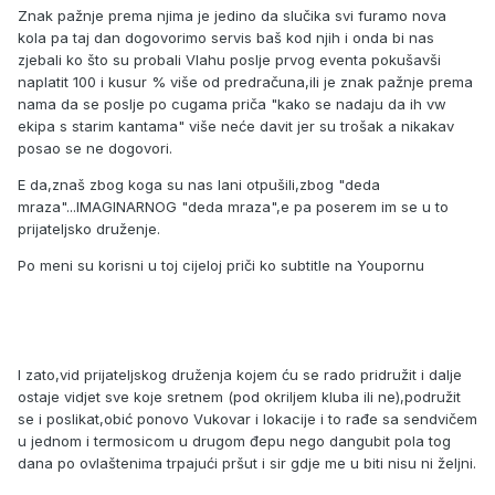
Znak pažnje prema njima je jedino da slučika svi furamo nova
kola pa taj dan dogovorimo servis baš kod njih i onda bi nas
zjebali ko što su probali Vlahu poslje prvog eventa pokušavši
naplatit 100 i kusur % više od predračuna,ili je znak pažnje prema
nama da se poslje po cugama priča "kako se nadaju da ih vw
ekipa s starim kantama" više neće davit jer su trošak a nikakav
posao se ne dogovori.
E da,znaš zbog koga su nas lani otpušili,zbog "deda
mraza"...IMAGINARNOG "deda mraza",e pa poserem im se u to
prijateljsko druženje.
Po meni su korisni u toj cijeloj priči ko subtitle na Youpornu
I zato,vid prijateljskog druženja kojem ću se rado pridružit i dalje
ostaje vidjet sve koje sretnem (pod okriljem kluba ili ne),podružit
se i poslikat,obić ponovo Vukovar i lokacije i to rađe sa sendvičem
u jednom i termosicom u drugom đepu nego dangubit pola tog
dana po ovlaštenima trpajući pršut i sir gdje me u biti nisu ni željni.