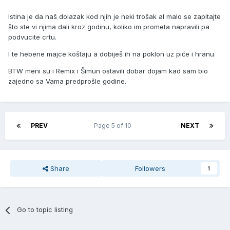
Istina je da naš dolazak kod njih je neki trošak al malo se zapitajte
što ste vi njima dali kroz godinu, koliko im prometa napravili pa
podvucite crtu.
I te hebene majce koštaju a dobiješ ih na poklon uz piće i hranu.
BTW meni su i Remix i Šimun ostavili dobar dojam kad sam bio
zajedno sa Vama predprošle godine.
PREV
Page 5 of 10
NEXT
Share
Followers
1
Go to topic listing