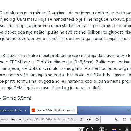
oloturom na stražnjim D vratima i da ne idem u detalje jer ću to po
 prijedlog. OEM masu koja se nanosi teško je ili nemoguće nabavit, 
 se limena oplata ponovno mora skidat sve se trga i naravno ne brtv
desetljeća nije nešto i pušta na sve strane. Silikon i te gluposti nis
da je puno teže ponovno skinut lim, doslovno ga moraš savijat i time se
Baltazar što i kako riješit problem došao na ideju da stavim brtvo k
di se o EPDM brtvu u P obliku dimenzije (9x5,5mm). Zašto ono, jer i
aman sjeda, a P oblik ulazi u utor samog lima. Po meni bolje od origi
e i nema više funkciju kao kad je bila nova, a EPDM brtvi sasvim s
že pratiti formu lima, dugotrajno je i naravno kod skidanja nema probl
nja OEM ljepljive mase. Prijedlog je tu pa ti odluči.
 - (9mm x 5,5mm)