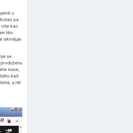
jasnit u
pokušao pa
i više kao
am htio
 iskrivljuje
oje se
ma produženu
nalne mase,
olidno kad
ema, a niti