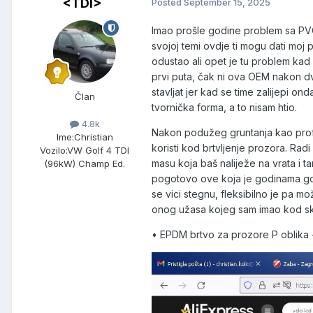
<TDI>
Posted
September 15, 2025
Imao prošle godine problem sa PVC k
svojoj temi ovdje ti mogu dati moj
odustao ali opet je tu problem kad
prvi puta, čak ni ova OEM nakon dva 
stavljat jer kad se time zalijepi on
Član
tvornička forma, a to nisam htio.
4.8k
Nakon podužeg gruntanja kao prof. 
Ime:
Christian
koristi kod brtvljenje prozora. Ra
Vozilo:
VW Golf 4 TDI
masu koja baš naliježe na vrata i t
(96kW) Champ Ed.
pogotovo ove koja je godinama gor
se vici stegnu, fleksibilno je pa mo
onog užasa kojeg sam imao kod skida
• EPDM brtvo za prozore P oblika