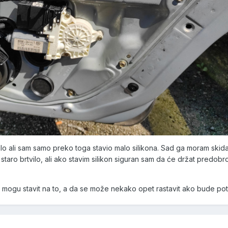
ilo ali sam samo preko toga stavio malo silikona. Sad ga moram skidat
o staro brtvilo, ali ako stavim silikon siguran sam da će držat predobr
 mogu stavit na to, a da se može nekako opet rastavit ako bude po