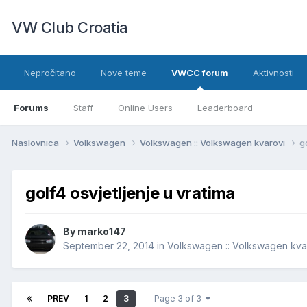
VW Club Croatia
Nepročitano
Nove teme
VWCC forum
Aktivnosti
Forums
Staff
Online Users
Leaderboard
Naslovnica
Volkswagen
Volkswagen :: Volkswagen kvarovi
g
golf4 osvjetljenje u vratima
By
marko147
September 22, 2014
in
Volkswagen :: Volkswagen kva
PREV
1
2
3
Page 3 of 3