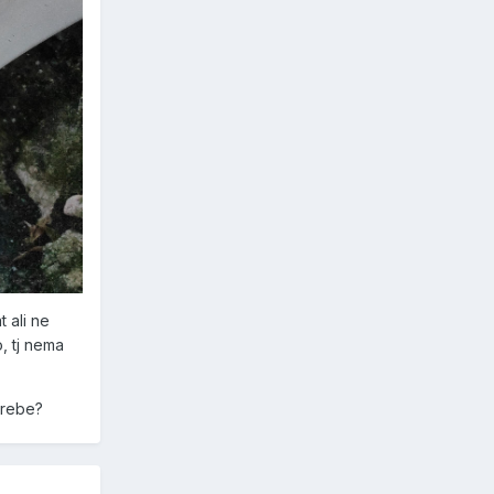
 ali ne
o, tj nema
trebe?