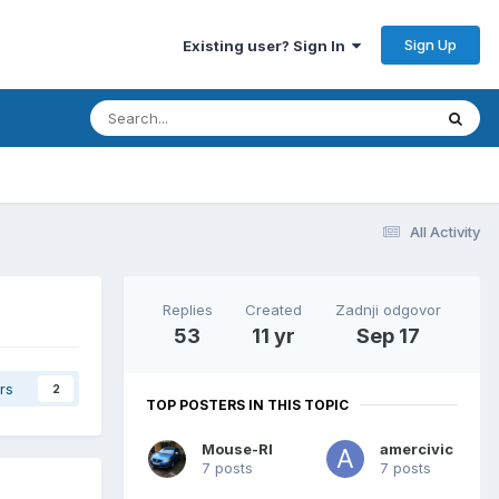
Sign Up
Existing user? Sign In
All Activity
Replies
Created
Zadnji odgovor
53
11 yr
Sep 17
rs
2
TOP POSTERS IN THIS TOPIC
Mouse-RI
amercivic
7 posts
7 posts