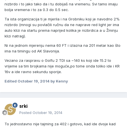
nizbrdo i to jako tako da i tu dobijaš na vremenu. Svi tamo imaju
bolja vremena i to za 0.3 do 0.5 sec.
Ta ista organizacija ti je mjerila i na Grobniku koji je navodno 2%
nizbrdo (mnogi su povlačili ručnu da ne naprave red light jer ima
auto klizi na startu prema naprijed kolika je nizbrdica a u Žminju
klizi natrag).
Ni na jednom mjerenju nema 60 FT i izlazna na 201 metar kao što
ima na timingu od AK Slavonija.
Vezano za raspravu o Golfu 2 TDI sa ~140 ks koji ide 15.2 to
vrijeme sa tim brojkama nije moguće,po tome onda toliko ide i KR
16v a ide ravno sekundu sporije.
Edited
October 19, 2014
by Kenny
srki
Posted
October 19, 2014
To jednostavno nije tajming za 402 i gotovo, kad ide dvoje kad