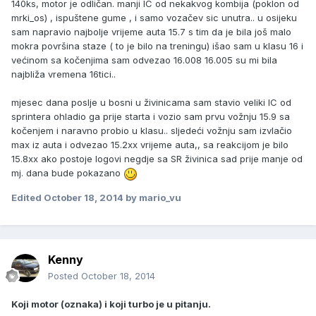
140ks, motor je odličan. manji IC od nekakvog kombija (poklon od
mrki_os) , ispuštene gume , i samo vozačev sic unutra.. u osijeku
sam napravio najbolje vrijeme auta 15.7 s tim da je bila još malo
mokra površina staze ( to je bilo na treningu) išao sam u klasu 16 i
većinom sa kočenjima sam odvezao 16.008 16.005 su mi bila
najbliža vremena 16tici..
mjesec dana poslje u bosni u živinicama sam stavio veliki IC od
sprintera ohladio ga prije starta i vozio sam prvu vožnju 15.9 sa
kočenjem i naravno probio u klasu.. sljedeći vožnju sam izvlačio
max iz auta i odvezao 15.2xx vrijeme auta,, sa reakcijom je bilo
15.8xx ako postoje logovi negdje sa SR živinica sad prije manje od
mj. dana bude pokazano
Edited
October 18, 2014
by mario_vu
Kenny
Posted
October 18, 2014
Koji motor (oznaka) i koji turbo je u pitanju.