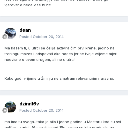
vjerovat o nece vise ni biti
dean
Posted
October 20, 2014
Ma kazem ti, u utrci se ćelija aktivira čim prvi krene, jedino na
treningu mozes i odspavati ako hoces jer se tvoje vrijeme mjeri
neovisno o ovom drugom, ali ne u utrci!
Kako god, vrijeme u Žminju ne smatram relevantnim naravno.
dzinn16v
Posted
October 20, 2014
ma ima tu svega...tako je bilo i jedne godine u Mostaru kad su svi
golfovi i kadeti 16v vozili ispod 15s...svima se kite produzile na