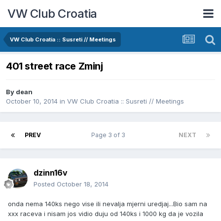
VW Club Croatia
VW Club Croatia :: Susreti // Meetings
401 street race Zminj
By
dean
October 10, 2014
in
VW Club Croatia :: Susreti // Meetings
PREV
Page 3 of 3
NEXT
dzinn16v
Posted
October 18, 2014
onda nema 140ks nego vise ili nevalja mjerni uredjaj...Bio sam na
xxx raceva i nisam jos vidio duju od 140ks i 1000 kg da je vozila