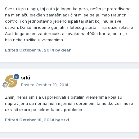
Sve tu igra ulogu, taj auto je lagan ko pero, nešto je prerađivano
na mjenjaču,olakšan zamašnjak i čini mi se da je imao i launch
control i on jednostavno jebeno ispali taj start koji mu je sve
ustvari. Da se mi idemo ganjati iz letećeg starta ili na duže relacije
Audi bi ga pojeo za doručak, ali ovako na 400m bar taj put nije
bila neka razlika u vremenima.
Edited
October 18, 2014
by dean
srki
Posted
October 19, 2014
Zminj nema smisla usporedivati s ostalim vremenima koja su
napravljena sa normalnom mjernom opremom, tamo tko zeli moze
ukrasti skoro pa sekundu bez problema
Edited
October 19, 2014
by srki