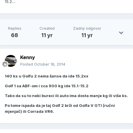
15.2....
Replies
Created
Zadnji odgovor
68
11 yr
11 yr
Kenny
Posted
October 18, 2014
140 ks u Golfu 2 nema šanse da ide 15.2xx
Golf 1 sa ABF-om i cca 900 kg ide 15.1-15.2
Tako da su to neki bureci ili auto ima dosta manje kg ili više ks.
Po tome ispada da je taj Golf 2 brži od Golfa V GTI (ručni
mjenjač) ili Corrada VR6.