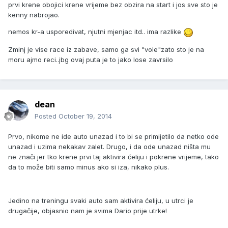
prvi krene obojici krene vrijeme bez obzira na start i jos sve sto je
kenny nabrojao.
nemos kr-a usporedivat, njutni mjenjac itd.. ima razlike
Zminj je vise race iz zabave, samo ga svi "vole"zato sto je na
moru ajmo reci..jbg ovaj puta je to jako lose zavrsilo
dean
Posted
October 19, 2014
Prvo, nikome ne ide auto unazad i to bi se primijetilo da netko ode
unazad i uzima nekakav zalet. Drugo, i da ode unazad ništa mu
ne znači jer tko krene prvi taj aktivira ćeliju i pokrene vrijeme, tako
da to može biti samo minus ako si iza, nikako plus.
Jedino na treningu svaki auto sam aktivira ćeliju, u utrci je
drugačije, objasnio nam je svima Dario prije utrke!