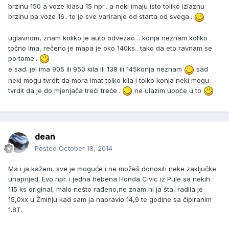
brzinu 150 a voze klasu 15 npr.. a neki imaju isto toliko izlaznu
brzinu pa voze 16.. to je sve variranje od starta od svega..
uglavnom, znam koliko je auto odvezao .. konja neznam koliko
točno ima, rečeno je mapa je oko 140ks.. tako da eto ravnam se
po tome..
e sad. jel ima 905 ili 950 kila ili 138 ili 145konja neznam
sad
neki mogu tvrdit da mora imat tolko kila i tolko konja neki mogu
tvrdit da je do mjenjača treći treće..
ne ulazim uopće u to
dean
Posted
October 18, 2014
Ma i ja kažem, sve je moguće i ne možeš donositi neke zaključke
unaprijed. Evo npr. i jedna hebena Honda Civic iz Pule sa nekih
115 ks original, malo nešto rađeno,ne znam ni ja šta, radila je
15,0xx u Žminju kad sam ja napravio 14,9 te godine sa čipiranim
1.8T.