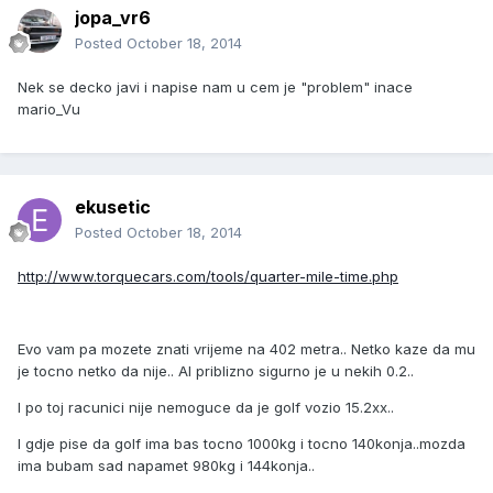
jopa_vr6
Posted
October 18, 2014
Nek se decko javi i napise nam u cem je "problem" inace
mario_Vu
ekusetic
Posted
October 18, 2014
http://www.torquecars.com/tools/quarter-mile-time.php
Evo vam pa mozete znati vrijeme na 402 metra.. Netko kaze da mu
je tocno netko da nije.. Al priblizno sigurno je u nekih 0.2..
I po toj racunici nije nemoguce da je golf vozio 15.2xx..
I gdje pise da golf ima bas tocno 1000kg i tocno 140konja..mozda
ima bubam sad napamet 980kg i 144konja..