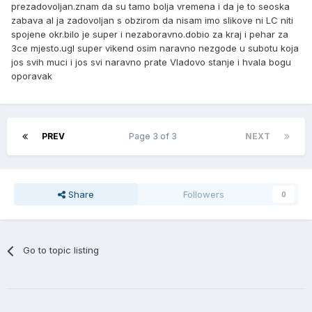
prezadovoljan.znam da su tamo bolja vremena i da je to seoska
zabava al ja zadovoljan s obzirom da nisam imo slikove ni LC niti
spojene okr.bilo je super i nezaboravno.dobio za kraj i pehar za
3ce mjesto.ugl super vikend osim naravno nezgode u subotu koja
jos svih muci i jos svi naravno prate Vladovo stanje i hvala bogu
oporavak
PREV
Page 3 of 3
NEXT
Share
Followers
0
Go to topic listing