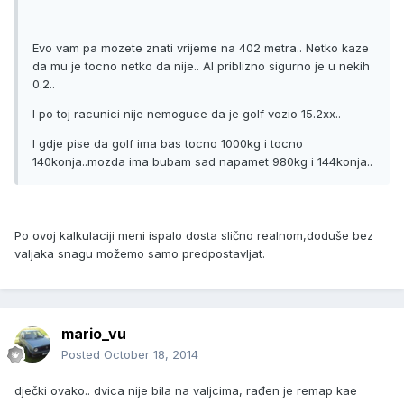
Evo vam pa mozete znati vrijeme na 402 metra.. Netko kaze
da mu je tocno netko da nije.. Al priblizno sigurno je u nekih
0.2..
I po toj racunici nije nemoguce da je golf vozio 15.2xx..
I gdje pise da golf ima bas tocno 1000kg i tocno
140konja..mozda ima bubam sad napamet 980kg i 144konja..
Po ovoj kalkulaciji meni ispalo dosta slično realnom,doduše bez
valjaka snagu možemo samo predpostavljat.
mario_vu
Posted
October 18, 2014
dječki ovako.. dvica nije bila na valjcima, rađen je remap kae