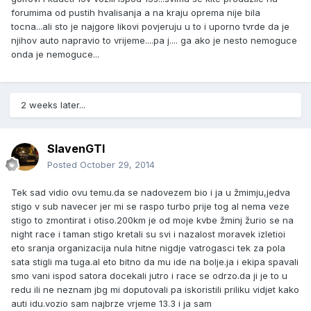
forumima od pustih hvalisanja a na kraju oprema nije bila
tocna...ali sto je najgore likovi povjeruju u to i uporno tvrde da je
njihov auto napravio to vrijeme....pa j.... ga ako je nesto nemoguce
onda je nemoguce...
2 weeks later...
SlavenGTI
Posted
October 29, 2014
Tek sad vidio ovu temu.da se nadovezem bio i ja u žmimju,jedva
stigo v sub navecer jer mi se raspo turbo prije tog al nema veze
stigo to zmontirat i otiso.200km je od moje kvbe žminj žurio se na
night race i taman stigo kretali su svi i nazalost moravek izletioi
eto sranja organizacija nula hitne nigdje vatrogasci tek za pola
sata stigli ma tuga.al eto bitno da mu ide na bolje.ja i ekipa spavali
smo vani ispod satora docekali jutro i race se odrzo.da ji je to u
redu ili ne neznam jbg mi doputovali pa iskoristili priliku vidjet kako
auti idu.vozio sam najbrze vrjeme 13.3 i ja sam