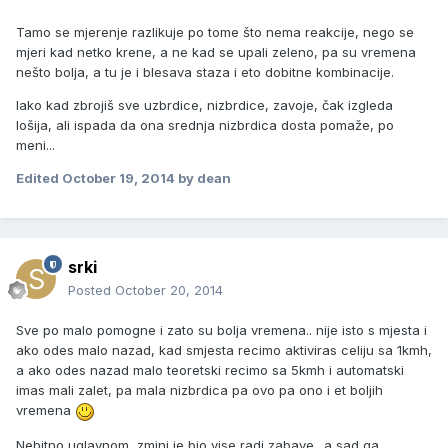
Tamo se mjerenje razlikuje po tome što nema reakcije, nego se
mjeri kad netko krene, a ne kad se upali zeleno, pa su vremena
nešto bolja, a tu je i blesava staza i eto dobitne kombinacije.
Iako kad zbrojiš sve uzbrdice, nizbrdice, zavoje, čak izgleda
lošija, ali ispada da ona srednja nizbrdica dosta pomaže, po
meni...
Edited
October 19, 2014
by dean
srki
Posted
October 20, 2014
Sve po malo pomogne i zato su bolja vremena.. nije isto s mjesta i
ako odes malo nazad, kad smjesta recimo aktiviras celiju sa 1kmh,
a ako odes nazad malo teoretski recimo sa 5kmh i automatski
imas mali zalet, pa mala nizbrdica pa ovo pa ono i et boljih
vremena
Nebitno uglavnom, zminj je bio vise radi zabave.. a sad ga