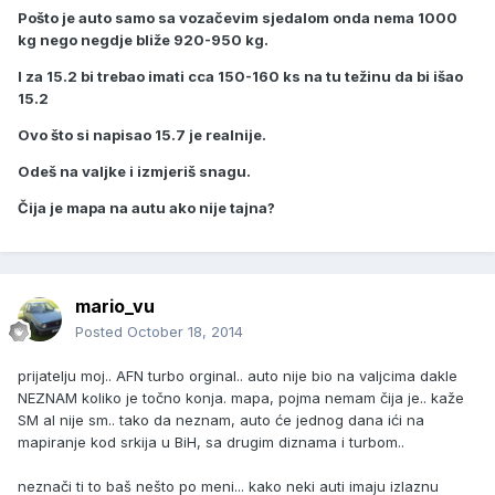
Pošto je auto samo sa vozačevim sjedalom onda nema 1000
kg nego negdje bliže 920-950 kg.
I za 15.2 bi trebao imati cca 150-160 ks na tu težinu da bi išao
15.2
Ovo što si napisao 15.7 je realnije.
Odeš na valjke i izmjeriš snagu.
Čija je mapa na autu ako nije tajna?
mario_vu
Posted
October 18, 2014
prijatelju moj.. AFN turbo orginal.. auto nije bio na valjcima dakle
NEZNAM koliko je točno konja. mapa, pojma nemam čija je.. kaže
SM al nije sm.. tako da neznam, auto će jednog dana ići na
mapiranje kod srkija u BiH, sa drugim diznama i turbom..
neznači ti to baš nešto po meni... kako neki auti imaju izlaznu