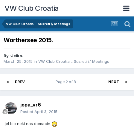
VW Club Croatia
VW Club Croatia :: Susreti // Meetings
Wörthersee 2015.
By
-Jelko-
March 25, 2015
in
VW Club Croatia :: Susreti // Meetings
PREV
Page 2 of 8
NEXT
jopa_vr6
Posted
April 3, 2015
jel bio neki nas domacin