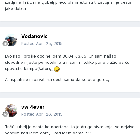
izadji na Tržič i na Ljubelj preko planine,tu su ti zavoji ali je cesta
jako dobra
Vodanovic
Posted
April 25, 2015
Evo kao i prošle godine idem 30.04-03.05,,,,nisam našao
slobodno mjesto po hotelima a nisam ni toliko puno tražio pa ću
spavati u kampu(šator),,,
Ali isplati se i spavati na cesti samo da se ode gore,,,
vw 4ever
Posted
April 26, 2015
Tržić ljubelj je cesta ko nacrtana, to je druga stvar kojoj se nejvise
veselim kad idem gore, i kad idem doma
?
?
?