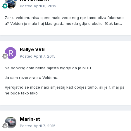
Posted
April 6, 2015
Zar u veldenu nisu cjene malo vece neg npr tamo blizu fakersee-
a? Velden je malo haj klas grad... mozda gdje u okolici 10ak km...
Rallye VR6
Posted
April 7, 2015
Na booking.com nema mjesta nigdje da je blizu.
Ja sam rezervirao u Veldenu.
Vjerojatno se moze naci smjestaj kad dodjes tamo, ali je 1. maj pa
ne bude tako lako.
Marin-st
Posted
April 7, 2015