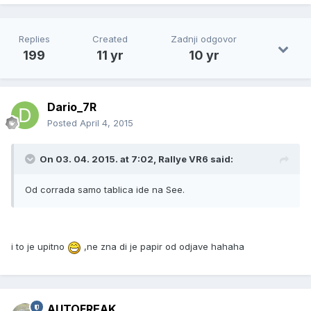
Replies
Created
Zadnji odgovor
199
11 yr
10 yr
Dario_7R
Posted
April 4, 2015
On 03. 04. 2015. at 7:02, Rallye VR6 said:
Od corrada samo tablica ide na See.
i to je upitno
,ne zna di je papir od odjave hahaha
AUTOFREAK