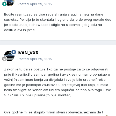
Posted
April 29, 2015
Budite realni...sad se vise rade shranja s autima neg na dane
susreta... Policija je to skontala i logicno da je do ovog moralo doc
jer dosta auta je showcase i stiglo na slepama i jebg odu na
cestu a ovi ih jame
IVAN_VXR
Posted
April 29, 2015
Zakon je tu da se poštuje.Tko ga ne poštuje za to će odgovarati
prije ili kasnije.Bio sam par godina i uvjek se normalno ponašao u
vožnji(nisam imao konja za divljaluk) i sve je bilo uredno.Prošle
godine me je policajac zaustavio u prijateljevoj trici koja je imala
hella twinlight sa xenon.om unutra,popričali se fino oko toga..i sve
5. 17" nisu ni bile upisane(to nije skontao).
Ove godine mi se skupilo milion stvari i obaveza,neznam da li