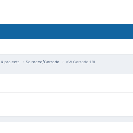
s & projects
Scirocco/Corrado
VW Corrado 1.8t