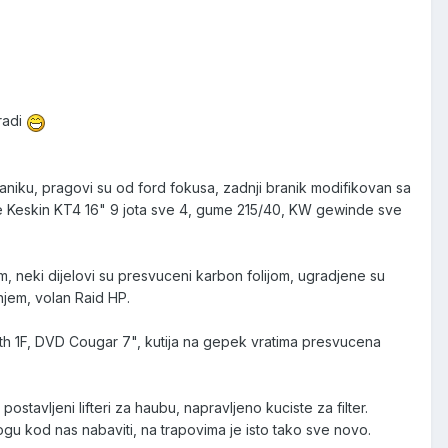
 radi
aniku, pragovi su od ford fokusa, zadnji branik modifikovan sa
luge Keskin KT4 16" 9 jota sve 4, gume 215/40, KW gewinde sve
kom, neki dijelovi su presvuceni karbon folijom, ugradjene su
enjem, volan Raid HP.
th 1F, DVD Cougar 7", kutija na gepek vratima presvucena
ostavljeni lifteri za haubu, napravljeno kuciste za filter.
e mogu kod nas nabaviti, na trapovima je isto tako sve novo.