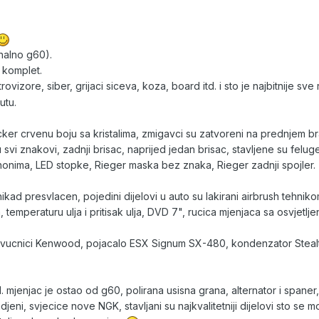
nalno g60).
e komplet.
vizore, siber, grijaci siceva, koza, board itd. i sto je najbitnije sve
utu.
cker crvenu boju sa kristalima, zmigavci su zatvoreni na prednjem br
 svi znakovi, zadnji brisac, naprijed jedan brisac, stavljene su fe
xenonima, LED stopke, Rieger maska bez znaka, Rieger zadnji spojler.
nikad presvlacen, pojedini dijelovi u auto su lakirani airbrush tehni
, temperaturu ulja i pritisak ulja, DVD 7", rucica mjenjaca sa osvjetlj
, zvucnici Kenwood, pojacalo ESX Signum SX-480, kondenzator Steal
 mjenjac je ostao od g60, polirana usisna grana, alternator i spaner, p
radjeni, svjecice nove NGK, stavljani su najkvalitetniji dijelovi sto s