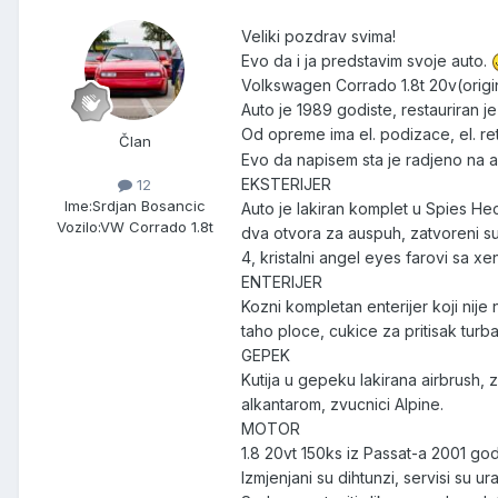
Veliki pozdrav svima!
Evo da i ja predstavim svoje auto.
Volkswagen Corrado 1.8t 20v(origi
Auto je 1989 godiste, restauriran j
Od opreme ima el. podizace, el. retro
Član
Evo da napisem sta je radjeno na a
EKSTERIJER
12
Ime:
Srdjan Bosancic
Auto je lakiran komplet u Spies He
Vozilo:
VW Corrado 1.8t
dva otvora za auspuh, zatvoreni su
4, kristalni angel eyes farovi sa 
ENTERIJER
Kozni kompletan enterijer koji nije 
taho ploce, cukice za pritisak turba
GEPEK
Kutija u gepeku lakirana airbrush
alkantarom, zvucnici Alpine.
MOTOR
1.8 20vt 150ks iz Passat-a 2001 god.
Izmjenjani su dihtunzi, servisi su u