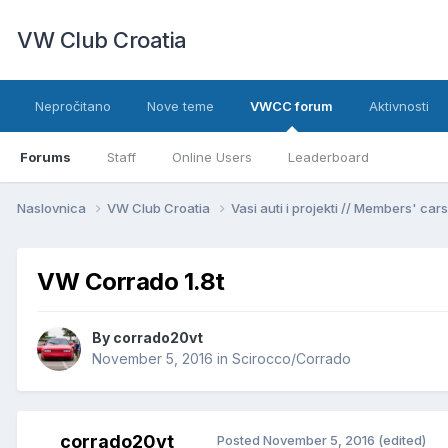
VW Club Croatia
Nepročitano
Nove teme
VWCC forum
Aktivnosti
Forums
Staff
Online Users
Leaderboard
Naslovnica
VW Club Croatia
Vasi auti i projekti // Members' car
VW Corrado 1.8t
By
corrado20vt
November 5, 2016
in
Scirocco/Corrado
corrado20vt
Posted
November 5, 2016
(edited)