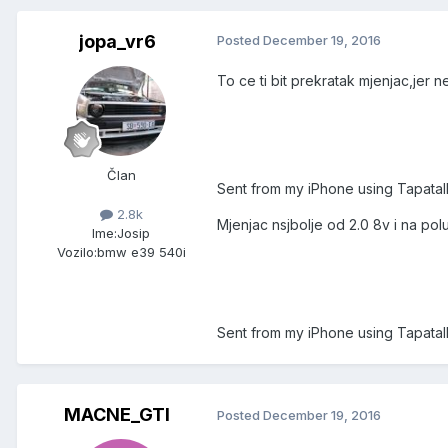
jopa_vr6
Posted
December 19, 2016
To ce ti bit prekratak mjenjac,jer 
Član
Sent from my iPhone using Tapatal
2.8k
Mjenjac nsjbolje od 2.0 8v i na polu
Ime:
Josip
Vozilo:
bmw e39 540i
Sent from my iPhone using Tapatal
MACNE_GTI
Posted
December 19, 2016