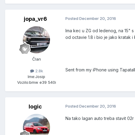
jopa_vr6
Posted
December 20, 2016
Ima kec u ZG od ledenog, na 15" s 
od octavie 1.8 i bio je jako kratak i 
Član
Sent from my iPhone using Tapatal
2.8k
Ime:
Josip
Vozilo:
bmw e39 540i
logic
Posted
December 20, 2016
Na tako lagan auto treba stavit 02r 