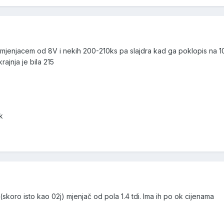
mjenjacem od 8V i nekih 200-210ks pa slajdra kad ga poklopis na 100
krajnja je bila 215
k
(skoro isto kao 02j) mjenjač od pola 1.4 tdi. Ima ih po ok cijenama