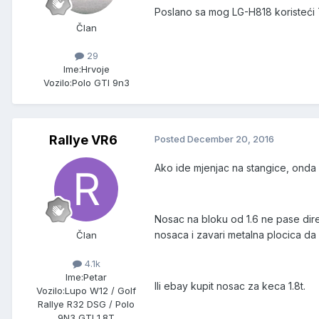
Poslano sa mog LG-H818 koristeći 
Član
29
Ime:
Hrvoje
Vozilo:
Polo GTI 9n3
Rallye VR6
Posted
December 20, 2016
Ako ide mjenjac na stangice, onda mo
Nosac na bloku od 1.6 ne pase direk
nosaca i zavari metalna plocica d
Član
4.1k
Ime:
Petar
Ili ebay kupit nosac za keca 1.8t.
Vozilo:
Lupo W12 / Golf
Rallye R32 DSG / Polo
9N3 GTI 1.8T