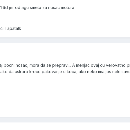
 1.6d jer od agu smeta za nosac motora
ći Tapatalk
 bocni nosac, mora da se prepravi... A menjac ovaj cu verovatno prod
 tako da uskoro krece pakovanje u keca, ako neko ima jos neki save