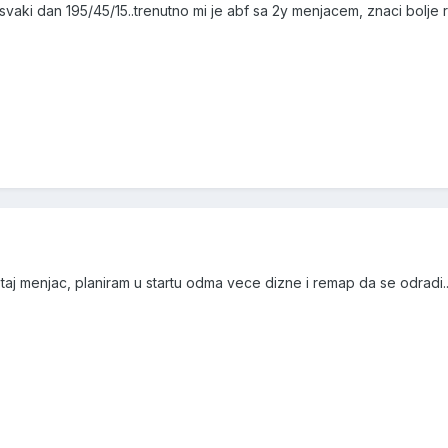
 svaki dan 195/45/15..trenutno mi je abf sa 2y menjacem, znaci bolje
ati taj menjac, planiram u startu odma vece dizne i remap da se odradi..