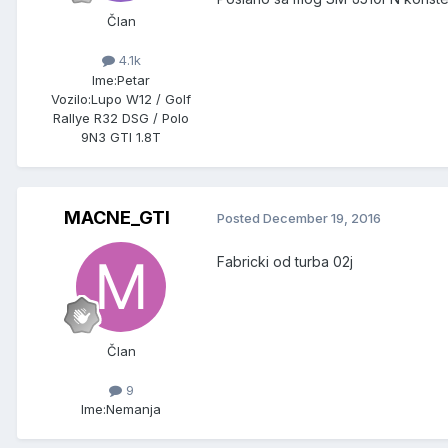
Član
4.1k
Ime:
Petar
Vozilo:
Lupo W12 / Golf
Rallye R32 DSG / Polo
9N3 GTI 1.8T
MACNE_GTI
Posted
December 19, 2016
Fabricki od turba 02j
Član
9
Ime:
Nemanja