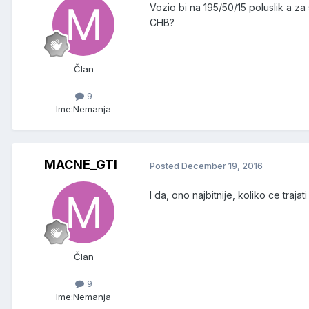
Vozio bi na 195/50/15 poluslik a za
CHB?
Član
9
Ime:
Nemanja
MACNE_GTI
Posted
December 19, 2016
I da, ono najbitnije, koliko ce traj
Član
9
Ime:
Nemanja