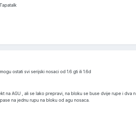
Tapatalk
gu ostati svi serijski nosaci od 1.6 gti ili 1.6d
t na AGU , ali se lako prepravi, na bloku se buse dvije rupe i dva n
a pase na jednu rupu na bloku od agu nosaca.