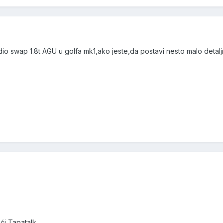
io swap 1.8t AGU u golfa mk1,ako jeste,da postavi nesto malo detal
ći Tapatalk