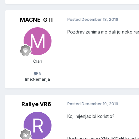
MACNE_GTI
Posted
December 18, 2016
Pozdrav,zanima me dali je neko rad
Član
9
Ime:
Nemanja
Rallye VR6
Posted
December 19, 2016
Koji mjenjac bi koristio?
Poslano sa mog SM-J510FN koriste