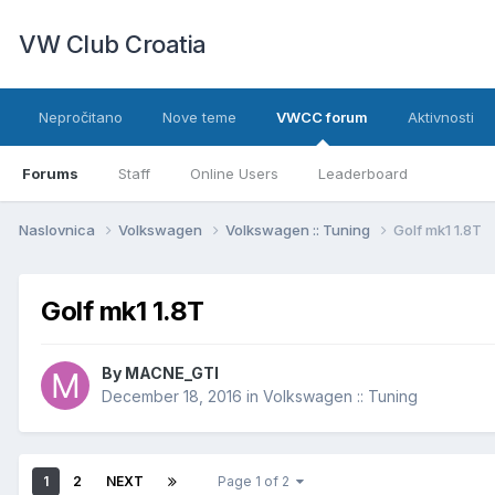
VW Club Croatia
Nepročitano
Nove teme
VWCC forum
Aktivnosti
Forums
Staff
Online Users
Leaderboard
Naslovnica
Volkswagen
Volkswagen :: Tuning
Golf mk1 1.8T
Golf mk1 1.8T
By
MACNE_GTI
December 18, 2016
in
Volkswagen :: Tuning
1
2
NEXT
Page 1 of 2