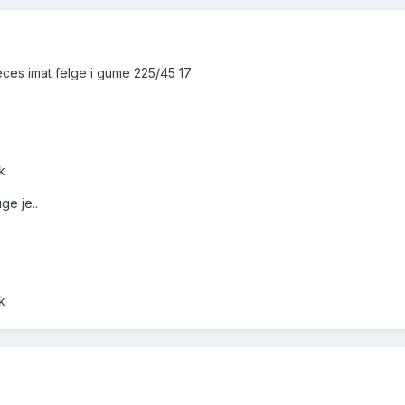
neces imat felge i gume 225/45 17
k
ge je..
k