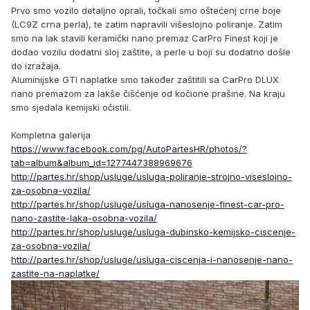
Prvo smo vozilo detaljno oprali, točkali smo oštećenj crne boje
(LC9Z crna perla), te zatim napravili višeslojno poliranje. Zatim
smo na lak stavili keramički nano premaz CarPro Finest koji je
dodao vozilu dodatni sloj zaštite, a perle u boji su dodatno došle
do izražaja.
Aluminijske GTI naplatke smo također zaštitili sa CarPro DLUX
nano premazom za lakše čišćenje od kočione prašine. Na kraju
smo sjedala kemijski očistili.
Kompletna galerija
https://www.facebook.com/pg/AutoPartesHR/photos/?
tab=album&album_id=1277447388969676
http://partes.hr/shop/usluge/usluga-poliranje-strojno-viseslojno-
za-osobna-vozila/
http://partes.hr/shop/usluge/usluga-nanosenje-finest-car-pro-
nano-zastite-laka-osobna-vozila/
http://partes.hr/shop/usluge/usluga-dubinsko-kemijsko-ciscenje-
za-osobna-vozila/
http://partes.hr/shop/usluge/usluga-ciscenja-i-nanosenje-nano-
zastite-na-naplatke/