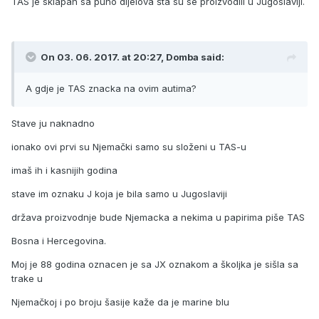
TAS je sklapan sa puno dijelova šta su se proizvodili u Jugoslaviji.
On 03. 06. 2017. at 20:27, Domba said:
A gdje je TAS znacka na ovim autima?
Stave ju naknadno
ionako ovi prvi su Njemački samo su složeni u TAS-u
imaš ih i kasnijih godina
stave im oznaku J koja je bila samo u Jugoslaviji
država proizvodnje bude Njemacka a nekima u papirima piše TAS
Bosna i Hercegovina.
Moj je 88 godina oznacen je sa JX oznakom a školjka je sišla sa
trake u
Njemačkoj i po broju šasije kaže da je marine blu