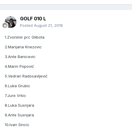
GOLF 010 L
Posted
August 21, 2018
1.Zvonimir prc Glibota
2.Marijana Knezovic
3.Ante Banicevic
4.Marin Popović
5.Vedran Radosavljević
6.Luka Grubic
7.Jure Vrkic
8.Luka Susnjara
9.Ante Susnjara
10.Ivan Sincic