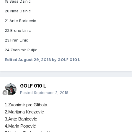
19.Sasa Dzinic
20.Nina Dzinic
21.Ante Baricevic
22.Bruno Linic
23.Fran Linic
24.Zvonimir Puljiz
Edited
August 29, 2018
by GOLF 010 L
GOLF 010 L
Posted
September 2, 2018
1.Zvonimir prc Glibota
2.Marijana Knezovic
3.Ante Banicevic
4.Marin Popović