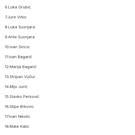
6.Luka Grubic
7.Jure Vrkic
8.Luka Susnjara
9.Ante Susnjara
10.Ivan Sincic
11.Ivan Bagarić
12.Marija Bagarić
13.Stripan Vučur
14.MIjo Jurić
15.Slavko Perković
16.Stipe Brkovic
17.Ivan Nikolic
18.Mate Katic