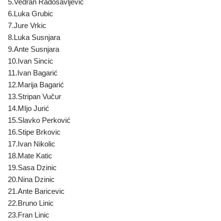
5.Vedran Radosavljević
6.Luka Grubic
7.Jure Vrkic
8.Luka Susnjara
9.Ante Susnjara
10.Ivan Sincic
11.Ivan Bagarić
12.Marija Bagarić
13.Stripan Vučur
14.MIjo Jurić
15.Slavko Perković
16.Stipe Brkovic
17.Ivan Nikolic
18.Mate Katic
19.Sasa Dzinic
20.Nina Dzinic
21.Ante Baricevic
22.Bruno Linic
23.Fran Linic