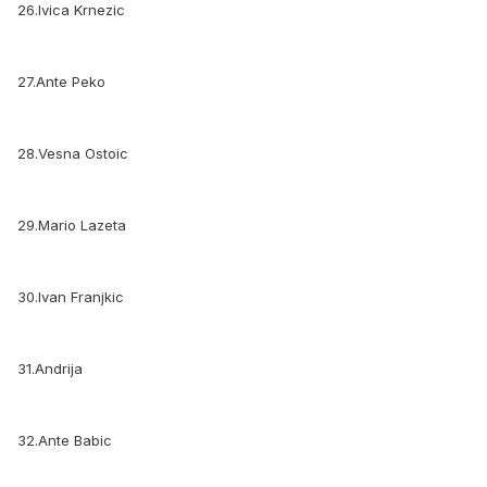
26.Ivica Krnezic
27.Ante Peko
28.Vesna Ostoic
29.Mario Lazeta
30.Ivan Franjkic
31.Andrija
32.Ante Babic