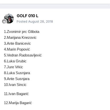
GOLF 010 L
Posted
August 28, 2018
1.Zvonimir prc Glibota
2.Marijana Knezovic
3.Ante Banicevic
4.Marin Popović
5.Vedran Radosavljević
6.Luka Grubic
7.Jure Vrkic
8.Luka Susnjara
9.Ante Susnjara
10.Ivan Sincic
11.Ivan Bagarić
12.Marija Bagarić