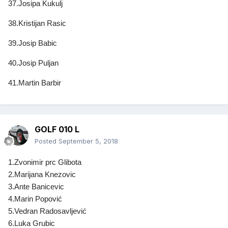
37.Josipa Kukulj
38.Kristijan Rasic
39.Josip Babic
40.Josip Puljan
41.Martin Barbir
GOLF 010 L
Posted
September 5, 2018
1.Zvonimir prc Glibota
2.Marijana Knezovic
3.Ante Banicevic
4.Marin Popović
5.Vedran Radosavljević
6.Luka Grubic