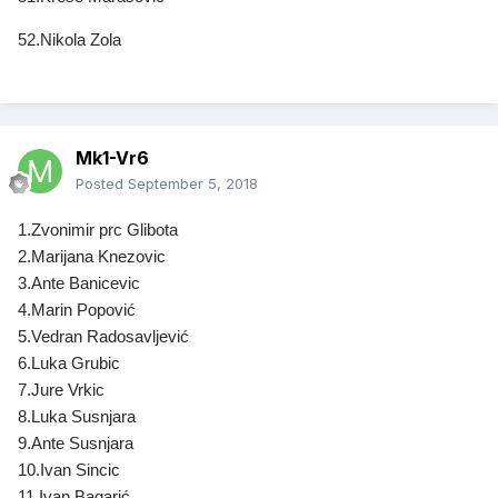
52.Nikola Zola
Mk1-Vr6
Posted
September 5, 2018
1.Zvonimir prc Glibota
2.Marijana Knezovic
3.Ante Banicevic
4.Marin Popović
5.Vedran Radosavljević
6.Luka Grubic
7.Jure Vrkic
8.Luka Susnjara
9.Ante Susnjara
10.Ivan Sincic
11.Ivan Bagarić