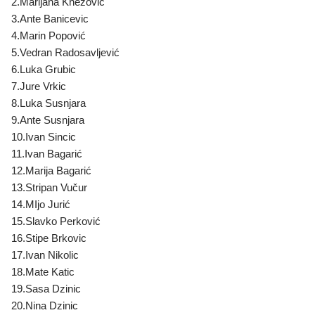
2.Marijana Knezovic
3.Ante Banicevic
4.Marin Popović
5.Vedran Radosavljević
6.Luka Grubic
7.Jure Vrkic
8.Luka Susnjara
9.Ante Susnjara
10.Ivan Sincic
11.Ivan Bagarić
12.Marija Bagarić
13.Stripan Vučur
14.MIjo Jurić
15.Slavko Perković
16.Stipe Brkovic
17.Ivan Nikolic
18.Mate Katic
19.Sasa Dzinic
20.Nina Dzinic