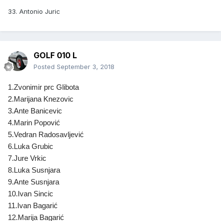
33. Antonio Juric
GOLF 010 L
Posted
September 3, 2018
1.Zvonimir prc Glibota
2.Marijana Knezovic
3.Ante Banicevic
4.Marin Popović
5.Vedran Radosavljević
6.Luka Grubic
7.Jure Vrkic
8.Luka Susnjara
9.Ante Susnjara
10.Ivan Sincic
11.Ivan Bagarić
12.Marija Bagarić