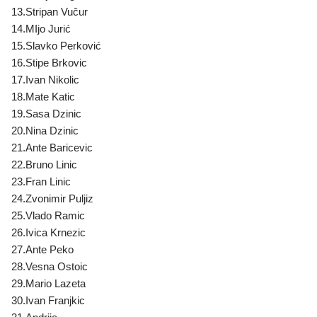
13.Stripan Vučur
14.MIjo Jurić
15.Slavko Perković
16.Stipe Brkovic
17.Ivan Nikolic
18.Mate Katic
19.Sasa Dzinic
20.Nina Dzinic
21.Ante Baricevic
22.Bruno Linic
23.Fran Linic
24.Zvonimir Puljiz
25.Vlado Ramic
26.Ivica Krnezic
27.Ante Peko
28.Vesna Ostoic
29.Mario Lazeta
30.Ivan Franjkic