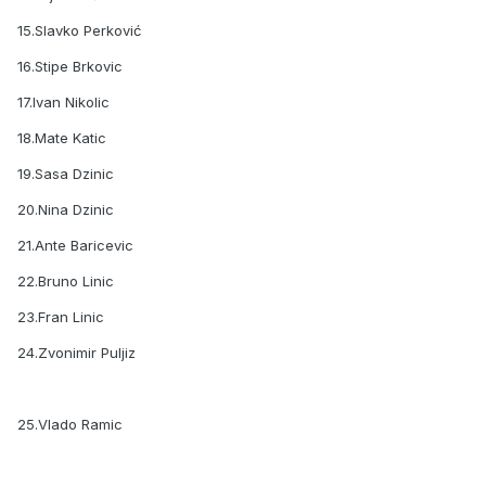
15.Slavko Perković
16.Stipe Brkovic
17.Ivan Nikolic
18.Mate Katic
19.Sasa Dzinic
20.Nina Dzinic
21.Ante Baricevic
22.Bruno Linic
23.Fran Linic
24.Zvonimir Puljiz
25.Vlado Ramic