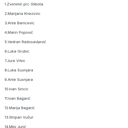
1.Zvonimir prc Glibota
2.Marijana Knezovic
3.Ante Banicevic
4.Marin Popović
5.Vedran Radosavljević
6.Luka Grubic
7.Jure Vrkic
8.Luka Susnjara
9.Ante Susnjara
10.Ivan Sincic
11.Ivan Bagarić
12.Marija Bagarić
13.Stripan Vučur
14.MIjo Jurić