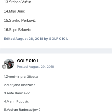
13.Stripan Vučur
14.MIjo Jurić
15.Slavko Perković
16.Stipe Brkovic
Edited
August 28, 2018
by GOLF 010 L
GOLF 010 L
Posted
August 29, 2018
1.Zvonimir prc Glibota
2.Marijana Knezovic
3.Ante Banicevic
4.Marin Popović
5.Vedran Radosavljević