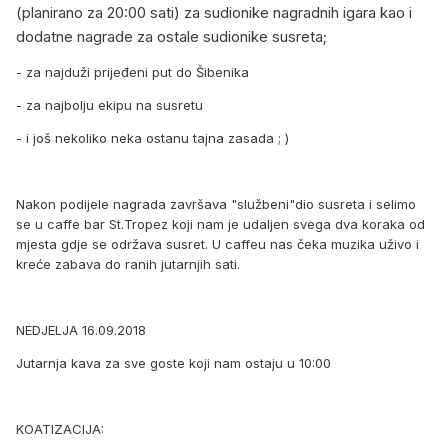
(planirano za 20:00 sati) za sudionike nagradnih igara kao i
dodatne nagrade za ostale sudionike susreta;
- za najduži prijeđeni put do Šibenika
- za najbolju ekipu na susretu
- i još nekoliko neka ostanu tajna zasada ; )
Nakon podijele nagrada završava "službeni"dio susreta i selimo
se u caffe bar St.Tropez koji nam je udaljen svega dva koraka od
mjesta gdje se održava susret. U caffeu nas čeka muzika uživo i
kreće zabava do ranih jutarnjih sati.
NEDJELJA 16.09.2018
Jutarnja kava za sve goste koji nam ostaju u 10:00
KOATIZACIJA: