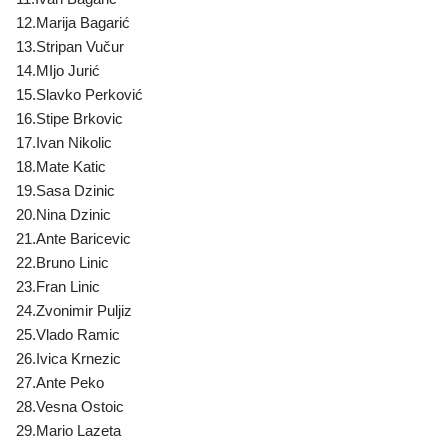
12.Marija Bagarić
13.Stripan Vučur
14.MIjo Jurić
15.Slavko Perković
16.Stipe Brkovic
17.Ivan Nikolic
18.Mate Katic
19.Sasa Dzinic
20.Nina Dzinic
21.Ante Baricevic
22.Bruno Linic
23.Fran Linic
24.Zvonimir Puljiz
25.Vlado Ramic
26.Ivica Krnezic
27.Ante Peko
28.Vesna Ostoic
29.Mario Lazeta