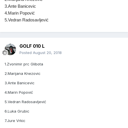
3.Ante Banicevic
4.Marin Popović
5.Vedran Radosavljević
GOLF 010 L
Posted
August 20, 2018
1.Zvonimir prc Glibota
2.Marijana Knezovic
3.Ante Banicevic
4.Marin Popović
5.Vedran Radosavljević
6.Luka Grubic
7.Jure Vrkic