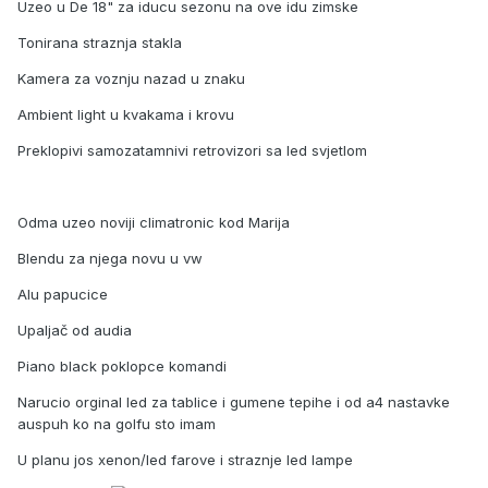
Uzeo u De 18" za iducu sezonu na ove idu zimske
Tonirana straznja stakla
Kamera za voznju nazad u znaku
Ambient light u kvakama i krovu
Preklopivi samozatamnivi retrovizori sa led svjetlom
Odma uzeo noviji climatronic kod Marija
Blendu za njega novu u vw
Alu papucice
Upaljač od audia
Piano black poklopce komandi
Narucio orginal led za tablice i gumene tepihe i od a4 nastavke
auspuh ko na golfu sto imam
U planu jos xenon/led farove i straznje led lampe