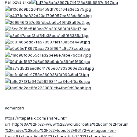
Par bzvz slika
Komentari
https://r.tapatalk.com/shareLink?
url=http%3A%2F%2Fwww%2Evwclubcroatia%2Ecom%2Fforum
%2Findex%2Ephp%3F%2Ftopic%2F96172-Vw-tiguan-5n-
facelift&share_tid=96172&share_fid=74212&share_type=t