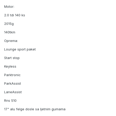
Motor:
2.0 tdi 140 ks
2015g
140tkm
Oprema:
Lounge sport paket
Start stop
Keyless
Parktronic
ParkAssist
LaneAssist
Rns 510
17" alu felge dosle sa ljetnim gumama