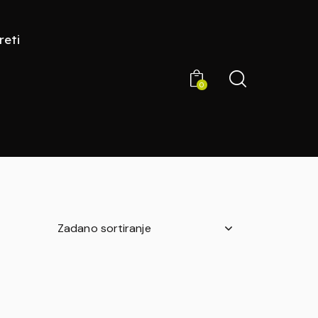
reti
0