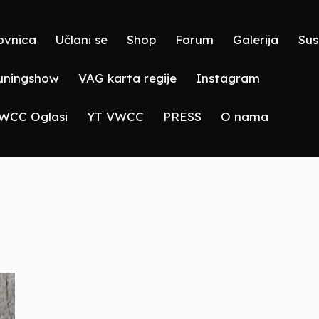
ovnica
Učlani se
Shop
Forum
Galerija
Sus
ningshow
VAG karta regije
Instagram
WCC Oglasi
YT VWCC
PRESS
O nama