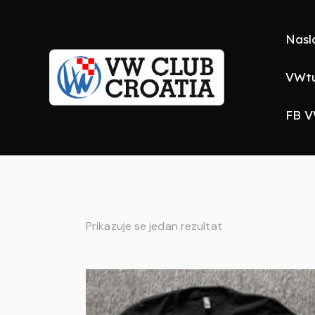
Nasl
VWtu
FB V
Prikazuje se jedan rezultat