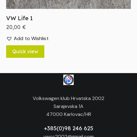
VW Life 1
20,00
€
Add to Wishlist
Quick view
Volkswagen klub Hrvatska 2002
Sarajevska 1A
47000 Karlovac/HR
+385(0)98 246 625
vwcc2002@gmail.com