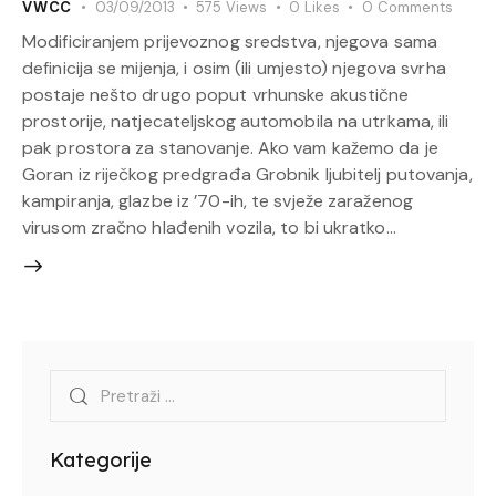
VWCC
03/09/2013
575
Views
0
Likes
0
Comments
Modificiranjem prijevoznog sredstva, njegova sama
definicija se mijenja, i osim (ili umjesto) njegova svrha
postaje nešto drugo poput vrhunske akustične
prostorije, natjecateljskog automobila na utrkama, ili
pak prostora za stanovanje. Ako vam kažemo da je
Goran iz riječkog predgrađa Grobnik ljubitelj putovanja,
kampiranja, glazbe iz ’70-ih, te svježe zaraženog
virusom zračno hlađenih vozila, to bi ukratko…
Kategorije