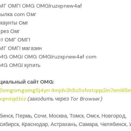
МГ ОМГ! OMG OMG!ruzxpnew4af
сылка com Омг
ккаунты Омг
ерез Омг
от ОМГ ОМГ!
МГ ОМГ! магазин
MG OMG! OMG OMG!ruzxpnew4af com
MG OMG! купить
иальный сайт OMG:
://omgomgomg5j4yrr4mjdv3h5c5xfvxtqqs2in7smi65m
qmtqd.biz
(заходить через Tor Browser)
инск, Пермь, Сочи, Москва, Томск, Омск, Новгород,
сибирск, Краснодар, Астрахань, Самара, Челябинск, 