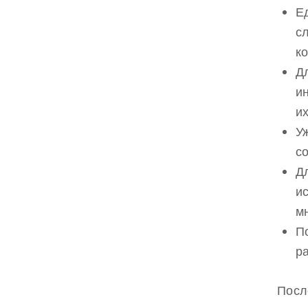
Е
с
к
Д
и
и
У
с
Д
и
м
П
р
Посл