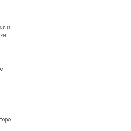
ой и
ски
же
торе