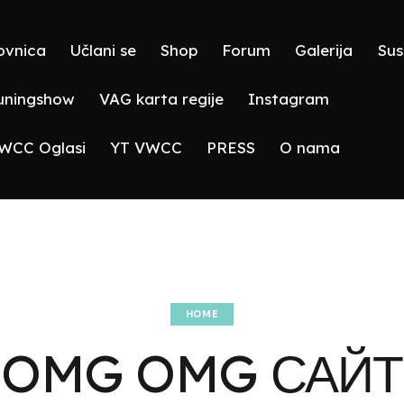
ovnica
Učlani se
Shop
Forum
Galerija
Sus
ningshow
VAG karta regije
Instagram
WCC Oglasi
YT VWCC
PRESS
O nama
HOME
OMG OMG САЙТ