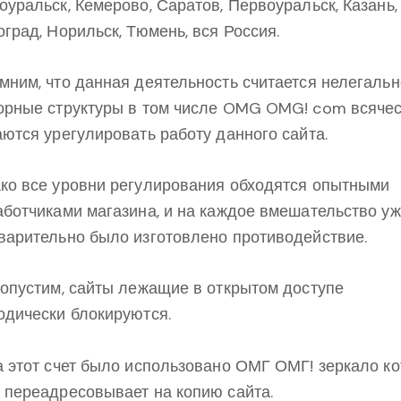
оуральск, Кемерово, Саратов, Первоуральск, Казань,
оград, Норильск, Тюмень, вся Россия.
мним, что данная деятельность считается нелегальн
орные структуры в том числе OMG OMG! com всяче
аются урегулировать работу данного сайта.
ко все уровни регулирования обходятся опытными
аботчиками магазина, и на каждое вмешательство у
варительно было изготовлено противодействие.
допустим, сайты лежащие в открытом доступе
одически блокируются.
а этот счет было использовано ОМГ ОМГ! зеркало ко
 переадресовывает на копию сайта.