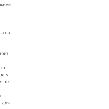
акими
ся на
тоит
что
осту
я не
м
й для