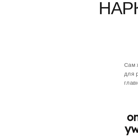
НАР
Сам 
для 
глав
o
yw