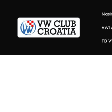
Nasl
VWtu
FB V