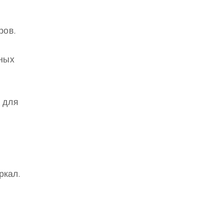
ров.
ьных
и для
ркал.