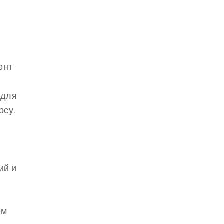
ент
 для
рсу.
ий и
ем