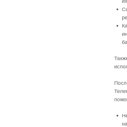
их
С
р
К
и
б
Такж
испо
Посл
Теле
помо
Н
н