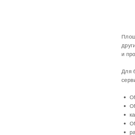
Площ
друг
и пр
Для 
серв
О
О
к
О
р