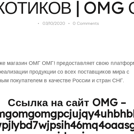
КОТИКОВ | OMG 
03/10/2020
0
Comments
же магазин ОМГ ОМГ! предоставляет свою платфор
реализации продукции со всех поставщиков мира с
ным покупателем в качестве России и стран СНГ.
Ссылка на сайт OMG –
mgomgomgpcjujqy4uhbhb
pjlybd7wjpsih46mq4oaas