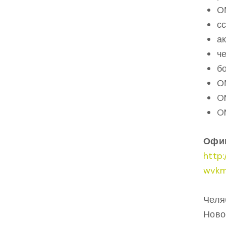
О
с
а
ч
б
О
O
O
Офиц
http
wvkm
Челяб
Ново