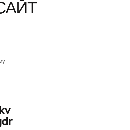
САЙТ
му
kv
gdr