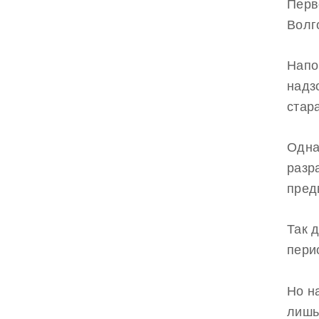
Перв
Волг
Напо
надз
стар
Одна
разр
пред
Так 
пери
Но н
лишь